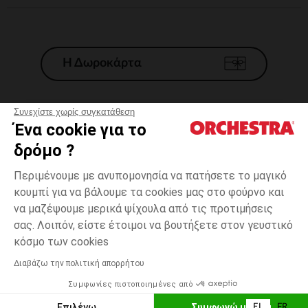
Η Δωροκάρτα
Συνεχίστε χωρίς συγκατάθεση
Ένα cookie για το
Γενικοί 'Οροι Πώλησης
δρόμο ?
Νομικοί Όροι
*Εμπορικες προσφορες
Περιμένουμε με ανυπομονησία να πατήσετε το μαγικό
κουμπί για να βάλουμε τα cookies μας στο φούρνο και
Προσωπικά δεδομένα
να μαζέψουμε μερικά ψίχουλα από τις προτιμήσεις
Διαχείρηση των cookies
σας. Λοιπόν, είστε έτοιμοι να βουτήξετε στον γευστικό
Προσβασιμότητα: μη συμμορφούμενη
one
Βιολετί
Βιολετί
size
κόσμο των cookies
H Orchestra συμμετέχει στον κωδικά δεοντολογίας και στο σύστημα
μεσολάβησης της Γαλλικής Ομοσπονδίας Ηλεκτρονικού Εμπορίου.
Διαβάζω την πολιτική απορρήτου
Δυνατότητα πληρωμής με
Συμφωνίες πιστοποιημένες από
Ελλάδα
Λίστα 
ΠΡΟΣΘΉΚΗ ΣΤΟ ΚΑΛΆΘΙ
Επιλέγω
Συμφωνώ με όλα
EL
FR