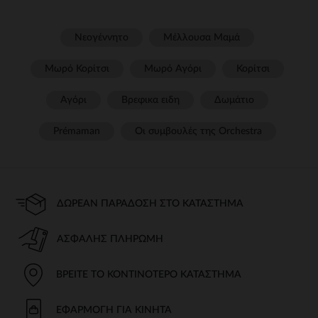
Νεογέννητο
Μέλλουσα Μαμά
Μωρό Κορίτσι
Μωρό Αγόρι
Κορίτσι
Αγόρι
Βρεφικα ειδη
Δωμάτιο
Prémaman
Οι συμβουλές της Orchestra​
ΔΩΡΕΆΝ ΠΑΡΆΔΟΣΗ ΣΤΟ ΚΑΤΆΣΤΗΜΑ
ΑΣΦΑΛΉΣ ΠΛΗΡΩΜΉ
ΒΡΕΊΤΕ ΤΟ ΚΟΝΤΙΝΌΤΕΡΟ ΚΑΤΆΣΤΗΜΑ
ΕΦΑΡΜΟΓΉ ΓΙΑ ΚΙΝΗΤΆ