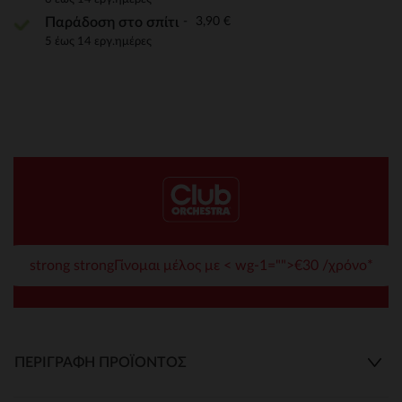
3,90 €
Παράδοση στο σπίτι
5 έως 14 εργ.ημέρες
strong strongΓίνομαι μέλος με < wg-1="">€30 /χρόνο*
ΠΕΡΙΓΡΑΦΉ ΠΡΟΪΌΝΤΟΣ