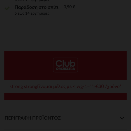
3,90 €
Παράδοση στο σπίτι
5 έως 14 εργ.ημέρες
strong strongΓίνομαι μέλος με < wg-1="">€30 /χρόνο*
ΠΕΡΙΓΡΑΦΉ ΠΡΟΪΌΝΤΟΣ