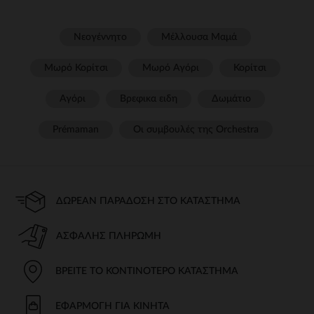
Νεογέννητο
Μέλλουσα Μαμά
Μωρό Κορίτσι
Μωρό Αγόρι
Κορίτσι
Αγόρι
Βρεφικα ειδη
Δωμάτιο
Prémaman
Οι συμβουλές της Orchestra​
ΔΩΡΕΆΝ ΠΑΡΆΔΟΣΗ ΣΤΟ ΚΑΤΆΣΤΗΜΑ
ΑΣΦΑΛΉΣ ΠΛΗΡΩΜΉ
ΒΡΕΊΤΕ ΤΟ ΚΟΝΤΙΝΌΤΕΡΟ ΚΑΤΆΣΤΗΜΑ
ΕΦΑΡΜΟΓΉ ΓΙΑ ΚΙΝΗΤΆ