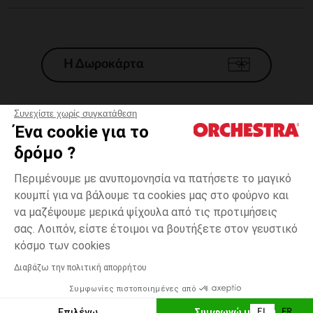
Η Δωροκάρτα
Συνεχίστε χωρίς συγκατάθεση
Ένα cookie για το
Γενικοί 'Οροι Πώλησης
δρόμο ?
Νομικοί Όροι
*Εμπορικες προσφορες
Περιμένουμε με ανυπομονησία να πατήσετε το μαγικό
κουμπί για να βάλουμε τα cookies μας στο φούρνο και
Προσωπικά δεδομένα
να μαζέψουμε μερικά ψίχουλα από τις προτιμήσεις
Διαχείρηση των cookies
σας. Λοιπόν, είστε έτοιμοι να βουτήξετε στον γευστικό
Προσβασιμότητα: μη συμμορφούμενη
one
Μπλε
Μπλε
size
κόσμο των cookies
H Orchestra συμμετέχει στον κωδικά δεοντολογίας και στο σύστημα
μεσολάβησης της Γαλλικής Ομοσπονδίας Ηλεκτρονικού Εμπορίου.
Διαβάζω την πολιτική απορρήτου
Δυνατότητα πληρωμής με
Συμφωνίες πιστοποιημένες από
Ελλάδα
Λίστα 
ΠΡΟΣΘΉΚΗ ΣΤΟ ΚΑΛΆΘΙ
Επιλέγω
Συμφωνώ με όλα
EL
FR