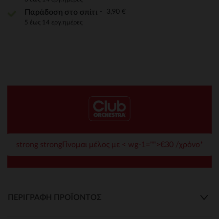
3,90 €
Παράδοση στο σπίτι
5 έως 14 εργ.ημέρες
strong strongΓίνομαι μέλος με < wg-1="">€30 /χρόνο*
ΠΕΡΙΓΡΑΦΉ ΠΡΟΪΌΝΤΟΣ