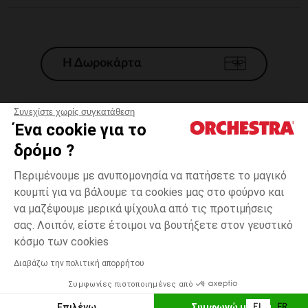
Η Δωροκάρτα
Συνεχίστε χωρίς συγκατάθεση
Ένα cookie για το
Γενικοί 'Οροι Πώλησης
δρόμο ?
Νομικοί Όροι
*Εμπορικες προσφορες
Περιμένουμε με ανυπομονησία να πατήσετε το μαγικό
κουμπί για να βάλουμε τα cookies μας στο φούρνο και
Προσωπικά δεδομένα
να μαζέψουμε μερικά ψίχουλα από τις προτιμήσεις
Διαχείρηση των cookies
σας. Λοιπόν, είστε έτοιμοι να βουτήξετε στον γευστικό
Προσβασιμότητα: μη συμμορφούμενη
one
Διαφανές
Διαφανές
size
κόσμο των cookies
H Orchestra συμμετέχει στον κωδικά δεοντολογίας και στο σύστημα
μεσολάβησης της Γαλλικής Ομοσπονδίας Ηλεκτρονικού Εμπορίου.
Διαβάζω την πολιτική απορρήτου
Δυνατότητα πληρωμής με
Συμφωνίες πιστοποιημένες από
Ελλάδα
Λίστα 
ΠΡΟΣΘΉΚΗ ΣΤΟ ΚΑΛΆΘΙ
Επιλέγω
Συμφωνώ με όλα
EL
FR