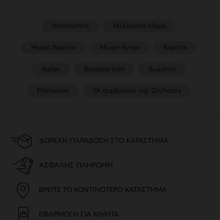
Νεογέννητο
Μέλλουσα Μαμά
Μωρό Κορίτσι
Μωρό Αγόρι
Κορίτσι
Αγόρι
Βρεφικα ειδη
Δωμάτιο
Prémaman
Οι συμβουλές της Orchestra​
ΔΩΡΕΆΝ ΠΑΡΆΔΟΣΗ ΣΤΟ ΚΑΤΆΣΤΗΜΑ
ΑΣΦΑΛΉΣ ΠΛΗΡΩΜΉ
ΒΡΕΊΤΕ ΤΟ ΚΟΝΤΙΝΌΤΕΡΟ ΚΑΤΆΣΤΗΜΑ
ΕΦΑΡΜΟΓΉ ΓΙΑ ΚΙΝΗΤΆ