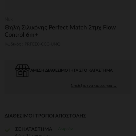
Nuk
Θηλή Σιλικόνης Perfect Match 2τμχ Flow
Control 6m+
Κωδικός : PRFEE0-CCC-UNQ
ΆΜΕΣΗ ΔΙΑΘΕΣΙΜΌΤΗΤΑ ΣΤΟ ΚΑΤΆΣΤΗΜΑ
Επιλέξτε ένα κατάστημα →
ΔΙΑΘΈΣΙΜΟΙ ΤΡΌΠΟΙ ΑΠΟΣΤΟΛΉΣ
Δωρεάν
ΣΕ ΚΑΤΑΣΤΗΜΑ
6 έως 14 εργ.ημέρες