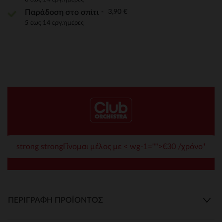
3,90 €
Παράδοση στο σπίτι
5 έως 14 εργ.ημέρες
strong strongΓίνομαι μέλος με < wg-1="">€30 /χρόνο*
ΠΕΡΙΓΡΑΦΉ ΠΡΟΪΌΝΤΟΣ