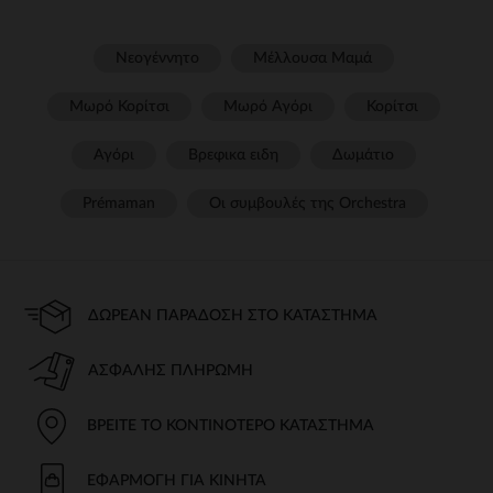
Νεογέννητο
Μέλλουσα Μαμά
Μωρό Κορίτσι
Μωρό Αγόρι
Κορίτσι
Αγόρι
Βρεφικα ειδη
Δωμάτιο
Prémaman
Οι συμβουλές της Orchestra​
ΔΩΡΕΆΝ ΠΑΡΆΔΟΣΗ ΣΤΟ ΚΑΤΆΣΤΗΜΑ
ΑΣΦΑΛΉΣ ΠΛΗΡΩΜΉ
ΒΡΕΊΤΕ ΤΟ ΚΟΝΤΙΝΌΤΕΡΟ ΚΑΤΆΣΤΗΜΑ
ΕΦΑΡΜΟΓΉ ΓΙΑ ΚΙΝΗΤΆ