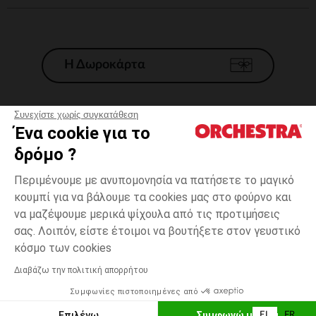
Η Δωροκάρτα
Συνεχίστε χωρίς συγκατάθεση
Ένα cookie για το
Γενικοί 'Οροι Πώλησης
δρόμο ?
Νομικοί Όροι
*Εμπορικες προσφορες
Περιμένουμε με ανυπομονησία να πατήσετε το μαγικό
κουμπί για να βάλουμε τα cookies μας στο φούρνο και
Προσωπικά δεδομένα
να μαζέψουμε μερικά ψίχουλα από τις προτιμήσεις
Διαχείρηση των cookies
σας. Λοιπόν, είστε έτοιμοι να βουτήξετε στον γευστικό
Προσβασιμότητα: μη συμμορφούμενη
one
Διαφανές
Διαφανές
size
κόσμο των cookies
H Orchestra συμμετέχει στον κωδικά δεοντολογίας και στο σύστημα
μεσολάβησης της Γαλλικής Ομοσπονδίας Ηλεκτρονικού Εμπορίου.
Διαβάζω την πολιτική απορρήτου
Δυνατότητα πληρωμής με
Συμφωνίες πιστοποιημένες από
Ελλάδα
Λίστα 
ΠΡΟΣΘΉΚΗ ΣΤΟ ΚΑΛΆΘΙ
Επιλέγω
Συμφωνώ με όλα
EL
FR