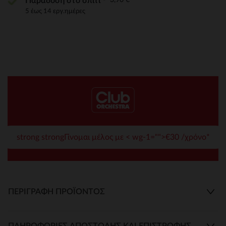
Παράδοση στο σπίτι
5 έως 14 εργ.ημέρες
strong strongΓίνομαι μέλος με < wg-1="">€30 /χρόνο*
ΠΕΡΙΓΡΑΦΉ ΠΡΟΪΌΝΤΟΣ
ΠΛΗΡΟΦΟΡΊΕΣ ΑΠΟΣΤΟΛΉΣ ΚΑΙ ΕΠΙΣΤΡΟΦΉΣ