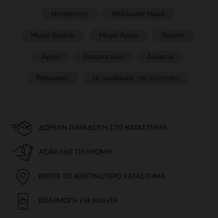
Νεογέννητο
Μέλλουσα Μαμά
Μωρό Κορίτσι
Μωρό Αγόρι
Κορίτσι
Αγόρι
Βρεφικα ειδη
Δωμάτιο
Prémaman
Οι συμβουλές της Orchestra​
ΔΩΡΕΆΝ ΠΑΡΆΔΟΣΗ ΣΤΟ ΚΑΤΆΣΤΗΜΑ
ΑΣΦΑΛΉΣ ΠΛΗΡΩΜΉ
ΒΡΕΊΤΕ ΤΟ ΚΟΝΤΙΝΌΤΕΡΟ ΚΑΤΆΣΤΗΜΑ
ΕΦΑΡΜΟΓΉ ΓΙΑ ΚΙΝΗΤΆ