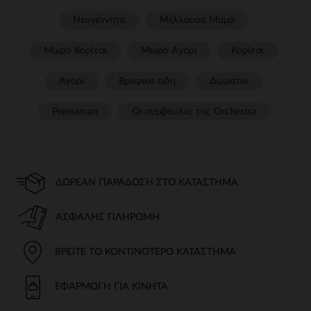
Νεογέννητο
Μέλλουσα Μαμά
Μωρό Κορίτσι
Μωρό Αγόρι
Κορίτσι
Αγόρι
Βρεφικα ειδη
Δωμάτιο
Prémaman
Οι συμβουλές της Orchestra​
ΔΩΡΕΆΝ ΠΑΡΆΔΟΣΗ ΣΤΟ ΚΑΤΆΣΤΗΜΑ
ΑΣΦΑΛΉΣ ΠΛΗΡΩΜΉ
ΒΡΕΊΤΕ ΤΟ ΚΟΝΤΙΝΌΤΕΡΟ ΚΑΤΆΣΤΗΜΑ
ΕΦΑΡΜΟΓΉ ΓΙΑ ΚΙΝΗΤΆ