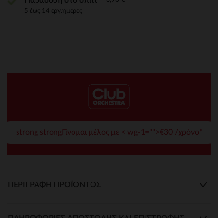
Παράδοση στο σπίτι
5 έως 14 εργ.ημέρες
strong strongΓίνομαι μέλος με < wg-1="">€30 /χρόνο*
ΠΕΡΙΓΡΑΦΉ ΠΡΟΪΌΝΤΟΣ
ΠΛΗΡΟΦΟΡΊΕΣ ΑΠΟΣΤΟΛΉΣ ΚΑΙ ΕΠΙΣΤΡΟΦΉΣ