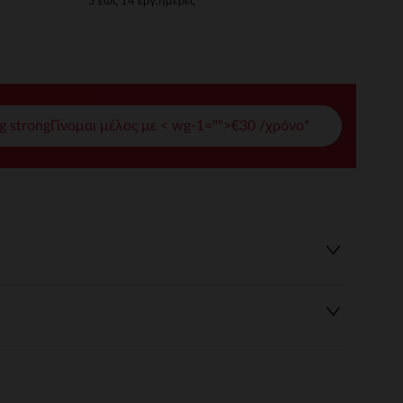
5 έως 14 εργ.ημέρες
γές σας
ι να διαχειριστείτε τις ρυθμίσεις απορρήτου, εξασφαλίζοντας 
g strongΓίνομαι μέλος με < wg-1="">€30 /χρόνο*