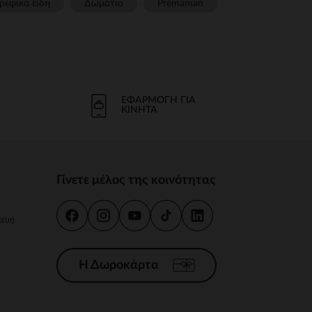
ρεφικα ειδη
Δωμάτιο
Prémaman
ΕΦΑΡΜΟΓΉ ΓΙΑ
ΚΙΝΗΤΆ
Γίνετε μέλος της κοινότητας
κευή
Η Δωροκάρτα