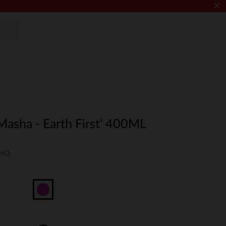
×
Masha - Earth First' 400ML
UNQ