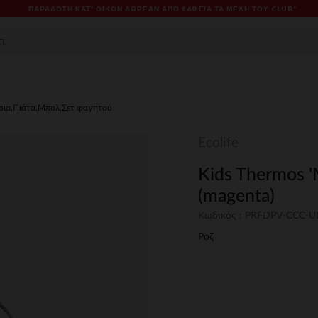
ΠΑΡΆΔΟΣΗ ΚΑΤ' ΟΊΚΟΝ ΔΩΡΕΑΝ ΑΠΌ €60 ΓΙΑ ΤΑ ΜΈΛΗ ΤΟΥ CLUB*
ρια,Πιάτα,Μπολ,Σετ φαγητού
Ecolife
Kids Thermos '
(magenta)
Κωδικός : PRFDPV-CCC-
Ροζ