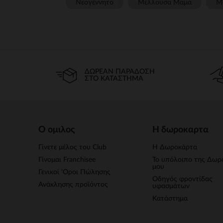
Νεογέννητο
Μέλλουσα Μαμά
Μ
ΔΩΡΕΆΝ ΠΑΡΆΔΟΣΗ
ΣΤΟ ΚΑΤΆΣΤΗΜΑ
Ο ομιλος
Η δωροκαρτα
Γίνετε μέλος του Club
Η Δωροκάρτα
Γίνομαι Franchisee
Το υπόλοιπο της Δωρ
μου
Γενικοί 'Οροι Πώλησης
Οδηγός φροντίδας
Ανάκλησης προϊόντος
υφασμάτων
Κατάστημα