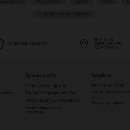
ωρό Κορίτσι
Μωρό Αγόρι
Κορίτσι
Αγόρι
Β
Οι συμβουλές της Orchestra​
ΒΡΕΊΤΕ ΤΟ
ΑΣΦΑΛΉΣ ΠΛΗΡΩΜΉ
ΚΟΝΤΙΝΌΤΕΡΟ
ΚΑΤΆΣΤΗΜΑ
Βρεφικα ειδη
Βοηθεια
Η λίστα γέννησής μου
Tel : 210-5610163
Από Δευτέρα έως Παρασ
οκάρτας
Συμβουλές βρεφανάπτυξης
9.00-17.00
Videos προϊόντων Prémaman
Συχνές ερωτήσεις
Γενική ασφάλεια του
προϊόντος