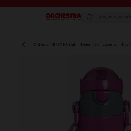
Μενού
Orchestra
ΒΡΕΦΙΚΑ ΕΙΔΗ
Γεύμα
Είδη γεύματος
Ποτή