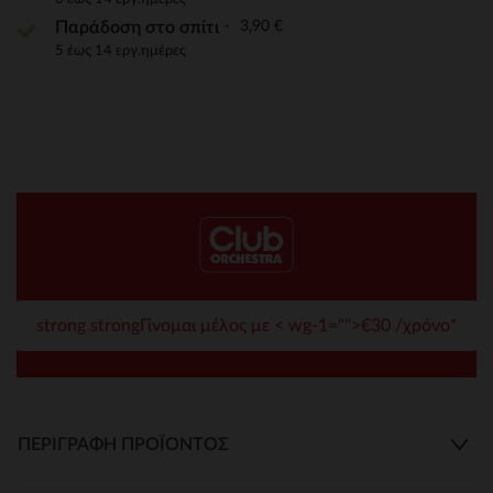
3,90 €
Παράδοση στο σπίτι
5 έως 14 εργ.ημέρες
strong strongΓίνομαι μέλος με < wg-1="">€30 /χρόνο*
ΠΕΡΙΓΡΑΦΉ ΠΡΟΪΌΝΤΟΣ