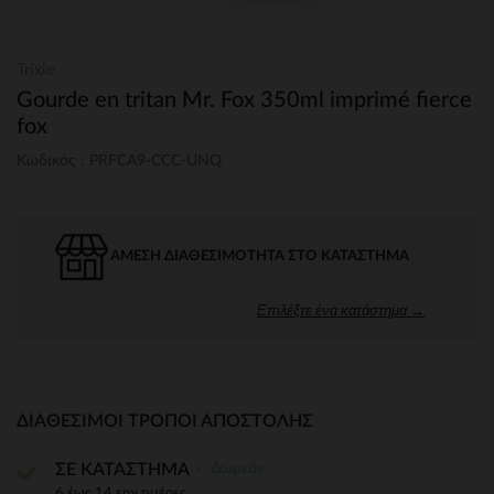
Trixie
Gourde en tritan Mr. Fox 350ml imprimé fierce
fox
Κωδικός : PRFCA9-CCC-UNQ
ΆΜΕΣΗ ΔΙΑΘΕΣΙΜΌΤΗΤΑ ΣΤΟ ΚΑΤΆΣΤΗΜΑ
Επιλέξτε ένα κατάστημα →
ΔΙΑΘΈΣΙΜΟΙ ΤΡΌΠΟΙ ΑΠΟΣΤΟΛΉΣ
Δωρεάν
ΣΕ ΚΑΤΑΣΤΗΜΑ
6 έως 14 εργ.ημέρες