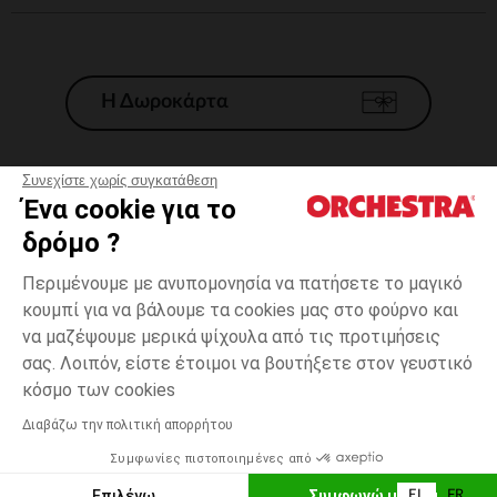
Η Δωροκάρτα
Συνεχίστε χωρίς συγκατάθεση
Ένα cookie για το
Γενικοί 'Οροι Πώλησης
δρόμο ?
Νομικοί Όροι
*Εμπορικες προσφορες
Περιμένουμε με ανυπομονησία να πατήσετε το μαγικό
κουμπί για να βάλουμε τα cookies μας στο φούρνο και
Προσωπικά δεδομένα
να μαζέψουμε μερικά ψίχουλα από τις προτιμήσεις
Διαχείρηση των cookies
σας. Λοιπόν, είστε έτοιμοι να βουτήξετε στον γευστικό
Προσβασιμότητα: μη συμμορφούμενη
one
Orange
Orange
size
κόσμο των cookies
H Orchestra συμμετέχει στον κωδικά δεοντολογίας και στο σύστημα
μεσολάβησης της Γαλλικής Ομοσπονδίας Ηλεκτρονικού Εμπορίου.
Διαβάζω την πολιτική απορρήτου
Δυνατότητα πληρωμής με
Συμφωνίες πιστοποιημένες από
Ελλάδα
Λίστα 
ΠΡΟΣΘΉΚΗ ΣΤΟ ΚΑΛΆΘΙ
Επιλέγω
Συμφωνώ με όλα
EL
FR