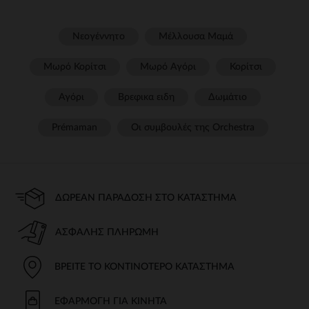
Νεογέννητο
Μέλλουσα Μαμά
Μωρό Κορίτσι
Μωρό Αγόρι
Κορίτσι
Αγόρι
Βρεφικα ειδη
Δωμάτιο
Prémaman
Οι συμβουλές της Orchestra​
ΔΩΡΕΆΝ ΠΑΡΆΔΟΣΗ ΣΤΟ ΚΑΤΆΣΤΗΜΑ
ΑΣΦΑΛΉΣ ΠΛΗΡΩΜΉ
ΒΡΕΊΤΕ ΤΟ ΚΟΝΤΙΝΌΤΕΡΟ ΚΑΤΆΣΤΗΜΑ
ΕΦΑΡΜΟΓΉ ΓΙΑ ΚΙΝΗΤΆ