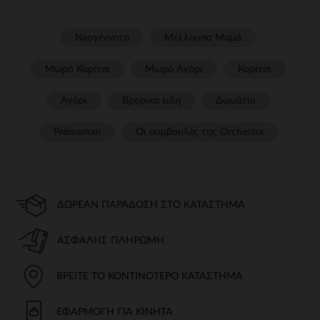
Νεογέννητο
Μέλλουσα Μαμά
Μωρό Κορίτσι
Μωρό Αγόρι
Κορίτσι
Αγόρι
Βρεφικα ειδη
Δωμάτιο
Prémaman
Οι συμβουλές της Orchestra​
ΔΩΡΕΆΝ ΠΑΡΆΔΟΣΗ ΣΤΟ ΚΑΤΆΣΤΗΜΑ
ΑΣΦΑΛΉΣ ΠΛΗΡΩΜΉ
ΒΡΕΊΤΕ ΤΟ ΚΟΝΤΙΝΌΤΕΡΟ ΚΑΤΆΣΤΗΜΑ
ΕΦΑΡΜΟΓΉ ΓΙΑ ΚΙΝΗΤΆ