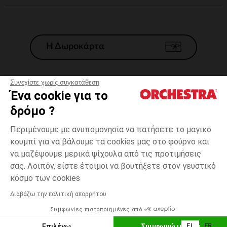
Η Δωροκάρτα
Συνεχίστε χωρίς συγκατάθεση
Ένα cookie για το
Γενικοί 'Οροι Πώλησης
δρόμο ?
Νομικοί Όροι
*Εμπορικες προσφορες
Περιμένουμε με ανυπομονησία να πατήσετε το μαγικό
κουμπί για να βάλουμε τα cookies μας στο φούρνο και
Προσωπικά δεδομένα
να μαζέψουμε μερικά ψίχουλα από τις προτιμήσεις
Διαχείρηση των cookies
σας. Λοιπόν, είστε έτοιμοι να βουτήξετε στον γευστικό
Προσβασιμότητα: μη συμμορφούμενη
one
Vert
Vert
size
κόσμο των cookies
H Orchestra συμμετέχει στον κωδικά δεοντολογίας και στο σύστημα
μεσολάβησης της Γαλλικής Ομοσπονδίας Ηλεκτρονικού Εμπορίου.
Διαβάζω την πολιτική απορρήτου
Δυνατότητα πληρωμής με
Συμφωνίες πιστοποιημένες από
Ελλάδα
Λίστα 
ΠΡΟΣΘΉΚΗ ΣΤΟ ΚΑΛΆΘΙ
Επιλέγω
Συμφωνώ με όλα
EL
FR