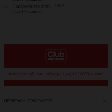
3,90 €
Παράδοση στο σπίτι
5 έως 14 εργ.ημέρες
strong strongΓίνομαι μέλος με < wg-1="">€30 /χρόνο*
ΠΕΡΙΓΡΑΦΉ ΠΡΟΪΌΝΤΟΣ