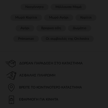
Νεογέννητο
Μέλλουσα Μαμά
Μωρό Κορίτσι
Μωρό Αγόρι
Κορίτσι
Αγόρι
Βρεφικα ειδη
Δωμάτιο
Prémaman
Οι συμβουλές της Orchestra​
ΔΩΡΕΆΝ ΠΑΡΆΔΟΣΗ ΣΤΟ ΚΑΤΆΣΤΗΜΑ
ΑΣΦΑΛΉΣ ΠΛΗΡΩΜΉ
ΒΡΕΊΤΕ ΤΟ ΚΟΝΤΙΝΌΤΕΡΟ ΚΑΤΆΣΤΗΜΑ
ΕΦΑΡΜΟΓΉ ΓΙΑ ΚΙΝΗΤΆ