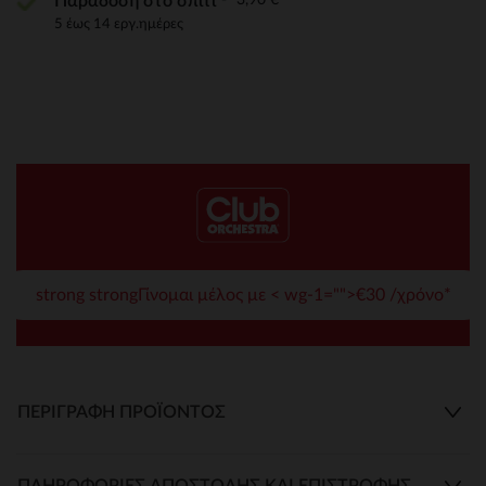
Παράδοση στο σπίτι
5 έως 14 εργ.ημέρες
strong strongΓίνομαι μέλος με < wg-1="">€30 /χρόνο*
ΠΕΡΙΓΡΑΦΉ ΠΡΟΪΌΝΤΟΣ
ΠΛΗΡΟΦΟΡΊΕΣ ΑΠΟΣΤΟΛΉΣ ΚΑΙ ΕΠΙΣΤΡΟΦΉΣ