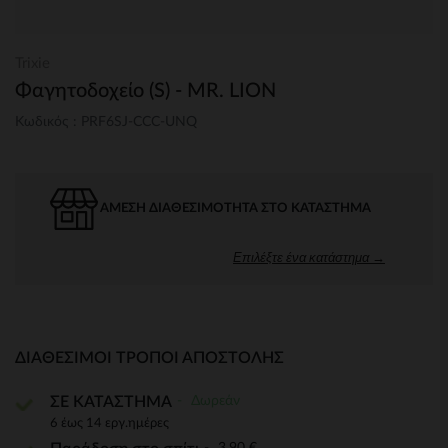
Trixie
Φαγητοδοχείο (S) - MR. LION
Κωδικός : PRF6SJ-CCC-UNQ
ΆΜΕΣΗ ΔΙΑΘΕΣΙΜΌΤΗΤΑ ΣΤΟ ΚΑΤΆΣΤΗΜΑ
Επιλέξτε ένα κατάστημα →
ΔΙΑΘΈΣΙΜΟΙ ΤΡΌΠΟΙ ΑΠΟΣΤΟΛΉΣ
Δωρεάν
ΣΕ ΚΑΤΑΣΤΗΜΑ
6 έως 14 εργ.ημέρες
3,90 €