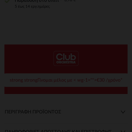
Παράδοση στο σπίτι
5 έως 14 εργ.ημέρες
strong strongΓίνομαι μέλος με < wg-1="">€30 /χρόνο*
ΠΕΡΙΓΡΑΦΉ ΠΡΟΪΌΝΤΟΣ
ΠΛΗΡΟΦΟΡΊΕΣ ΑΠΟΣΤΟΛΉΣ ΚΑΙ ΕΠΙΣΤΡΟΦΉΣ