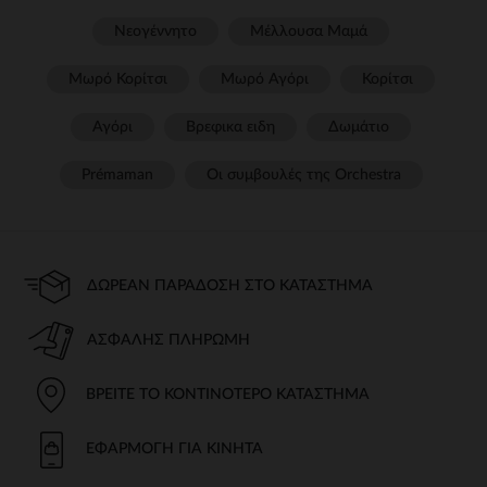
Νεογέννητο
Μέλλουσα Μαμά
Μωρό Κορίτσι
Μωρό Αγόρι
Κορίτσι
Αγόρι
Βρεφικα ειδη
Δωμάτιο
Prémaman
Οι συμβουλές της Orchestra​
ΔΩΡΕΆΝ ΠΑΡΆΔΟΣΗ ΣΤΟ ΚΑΤΆΣΤΗΜΑ
ΑΣΦΑΛΉΣ ΠΛΗΡΩΜΉ
ΒΡΕΊΤΕ ΤΟ ΚΟΝΤΙΝΌΤΕΡΟ ΚΑΤΆΣΤΗΜΑ
ΕΦΑΡΜΟΓΉ ΓΙΑ ΚΙΝΗΤΆ