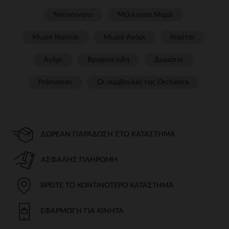
Νεογέννητο
Μέλλουσα Μαμά
Μωρό Κορίτσι
Μωρό Αγόρι
Κορίτσι
Αγόρι
Βρεφικα ειδη
Δωμάτιο
Prémaman
Οι συμβουλές της Orchestra​
ΔΩΡΕΆΝ ΠΑΡΆΔΟΣΗ ΣΤΟ ΚΑΤΆΣΤΗΜΑ
ΑΣΦΑΛΉΣ ΠΛΗΡΩΜΉ
ΒΡΕΊΤΕ ΤΟ ΚΟΝΤΙΝΌΤΕΡΟ ΚΑΤΆΣΤΗΜΑ
ΕΦΑΡΜΟΓΉ ΓΙΑ ΚΙΝΗΤΆ