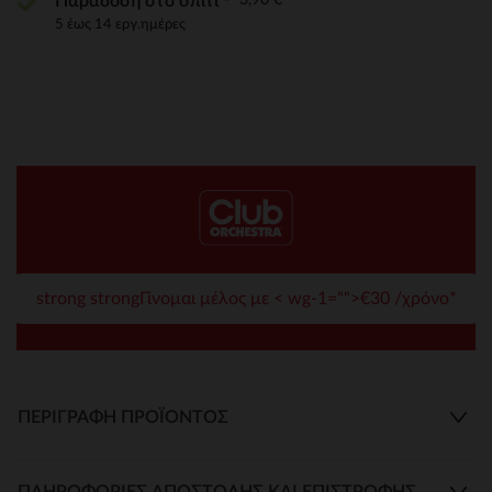
Παράδοση στο σπίτι
5 έως 14 εργ.ημέρες
strong strongΓίνομαι μέλος με < wg-1="">€30 /χρόνο*
ΠΕΡΙΓΡΑΦΉ ΠΡΟΪΌΝΤΟΣ
ΠΛΗΡΟΦΟΡΊΕΣ ΑΠΟΣΤΟΛΉΣ ΚΑΙ ΕΠΙΣΤΡΟΦΉΣ