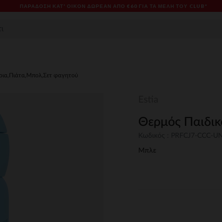
ΠΑΡΆΔΟΣΗ ΚΑΤ' ΟΊΚΟΝ ΔΩΡΕΑΝ ΑΠΌ €60 ΓΙΑ ΤΑ ΜΈΛΗ ΤΟΥ CLUB*
ρια,Πιάτα,Μπολ,Σετ φαγητού
Estia
Θερμός Παιδικ
Κωδικός : PRFCJ7-CCC-U
Μπλε