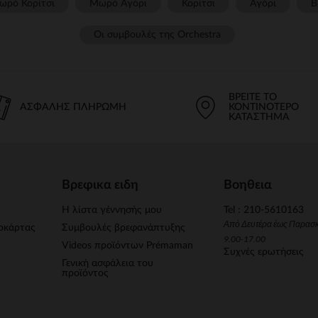
ωρό Κορίτσι
Μωρό Αγόρι
Κορίτσι
Αγόρι
Β
Οι συμβουλές της Orchestra​
ΒΡΕΊΤΕ ΤΟ
ΑΣΦΑΛΉΣ ΠΛΗΡΩΜΉ
ΚΟΝΤΙΝΌΤΕΡΟ
ΚΑΤΆΣΤΗΜΑ
Βρεφικα ειδη
Βοηθεια
Η λίστα γέννησής μου
Tel : 210-5610163
Από Δευτέρα έως Παρασ
οκάρτας
Συμβουλές βρεφανάπτυξης
9.00-17.00
Videos προϊόντων Prémaman
Συχνές ερωτήσεις
Γενική ασφάλεια του
προϊόντος