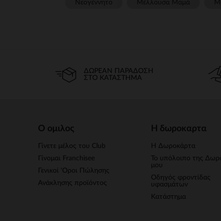
Νεογέννητο
Μέλλουσα Μαμά
Μ
ΔΩΡΕΆΝ ΠΑΡΆΔΟΣΗ
ΣΤΟ ΚΑΤΆΣΤΗΜΑ
Ο ομιλος
Η δωροκαρτα
Γίνετε μέλος του Club
Η Δωροκάρτα
Γίνομαι Franchisee
Το υπόλοιπο της Δωρ
μου
Γενικοί 'Οροι Πώλησης
Οδηγός φροντίδας
Ανάκλησης προϊόντος
υφασμάτων
Κατάστημα