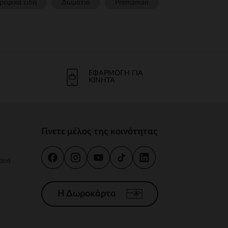
ρεφικα ειδη
Δωμάτιο
Prémaman
ΕΦΑΡΜΟΓΉ ΓΙΑ
ΚΙΝΗΤΆ
Γίνετε μέλος της κοινότητας
κευή
Η Δωροκάρτα