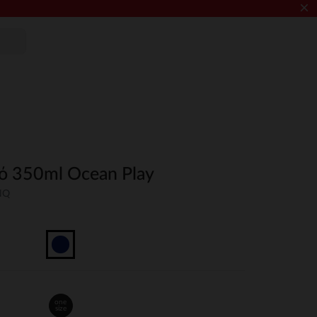
×
ό 350ml Ocean Play
NQ
one
size