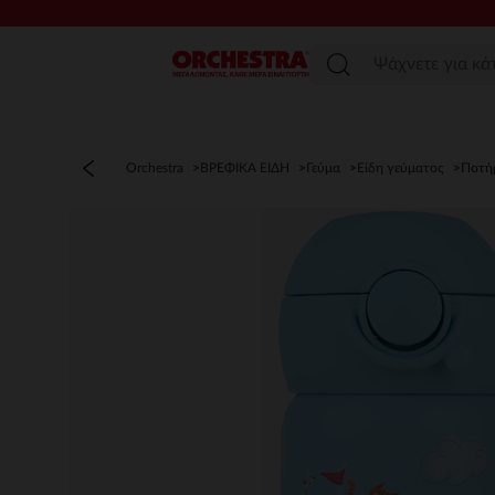
Μενού
Orchestra
ΒΡΕΦΙΚΑ ΕΙΔΗ
Γεύμα
Είδη γεύματος
Ποτή