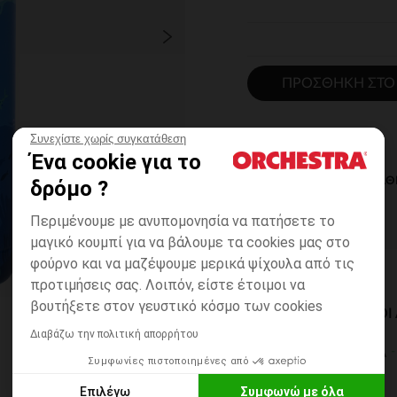
ΠΡΟΣΘΉΚΗ ΣΤΟ
Συνεχίστε χωρίς συγκατάθεση
Ένα cookie για το
ΆΜΕΣΗ ΔΙΑΘ
δρόμο ?
Περιμένουμε με ανυπομονησία να πατήσετε το
μαγικό κουμπί για να βάλουμε τα cookies μας στο
φούρνο και να μαζέψουμε μερικά ψίχουλα από τις
προτιμήσεις σας. Λοιπόν, είστε έτοιμοι να
βουτήξετε στον γευστικό κόσμο των cookies
ΔΙΑΘΈΣΙΜΟΙ ΤΡΌΠΟ
Διαβάζω την πολιτική απορρήτου
ΣΕ ΚΑΤΑΣΤΗΜΑ
Συμφωνίες πιστοποιημένες από
6 έως 14 εργ.ημέρες
Επιλέγω
Συμφωνώ με όλα