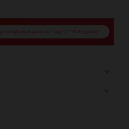
γές σας
ι να διαχειριστείτε τις ρυθμίσεις απορρήτου, εξασφαλίζοντας 
g strongΓίνομαι μέλος με < wg-1="">€30 /χρόνο*