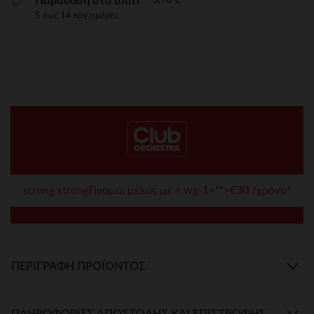
Παράδοση στο σπίτι
5 έως 14 εργ.ημέρες
strong strongΓίνομαι μέλος με < wg-1="">€30 /χρόνο*
ΠΕΡΙΓΡΑΦΉ ΠΡΟΪΌΝΤΟΣ
ΠΛΗΡΟΦΟΡΊΕΣ ΑΠΟΣΤΟΛΉΣ ΚΑΙ ΕΠΙΣΤΡΟΦΉΣ