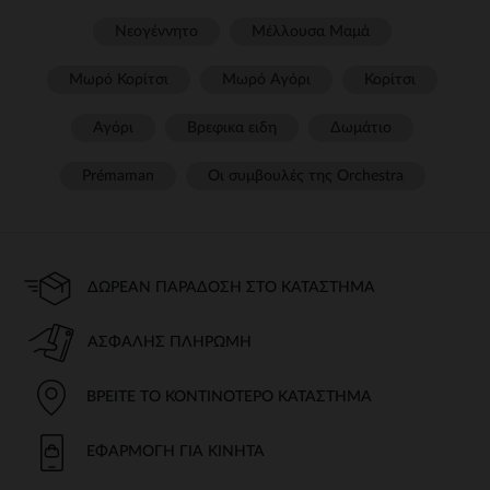
Νεογέννητο
Μέλλουσα Μαμά
Μωρό Κορίτσι
Μωρό Αγόρι
Κορίτσι
Αγόρι
Βρεφικα ειδη
Δωμάτιο
Prémaman
Οι συμβουλές της Orchestra​
ΔΩΡΕΆΝ ΠΑΡΆΔΟΣΗ ΣΤΟ ΚΑΤΆΣΤΗΜΑ
ΑΣΦΑΛΉΣ ΠΛΗΡΩΜΉ
ΒΡΕΊΤΕ ΤΟ ΚΟΝΤΙΝΌΤΕΡΟ ΚΑΤΆΣΤΗΜΑ
ΕΦΑΡΜΟΓΉ ΓΙΑ ΚΙΝΗΤΆ