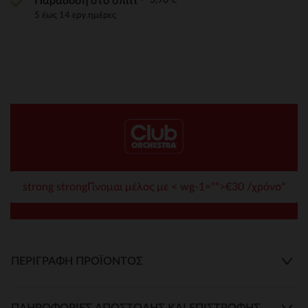
Παράδοση στο σπίτι
5 έως 14 εργ.ημέρες
strong strongΓίνομαι μέλος με < wg-1="">€30 /χρόνο*
ΠΕΡΙΓΡΑΦΉ ΠΡΟΪΌΝΤΟΣ
ΠΛΗΡΟΦΟΡΊΕΣ ΑΠΟΣΤΟΛΉΣ ΚΑΙ ΕΠΙΣΤΡΟΦΉΣ