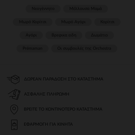
Νεογέννητο
Μέλλουσα Μαμά
Μωρό Κορίτσι
Μωρό Αγόρι
Κορίτσι
Αγόρι
Βρεφικα ειδη
Δωμάτιο
Prémaman
Οι συμβουλές της Orchestra​
ΔΩΡΕΆΝ ΠΑΡΆΔΟΣΗ ΣΤΟ ΚΑΤΆΣΤΗΜΑ
ΑΣΦΑΛΉΣ ΠΛΗΡΩΜΉ
ΒΡΕΊΤΕ ΤΟ ΚΟΝΤΙΝΌΤΕΡΟ ΚΑΤΆΣΤΗΜΑ
ΕΦΑΡΜΟΓΉ ΓΙΑ ΚΙΝΗΤΆ