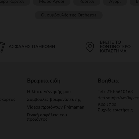
ωρό Κορίτσι
Μωρό Αγόρι
Κορίτσι
Αγόρι
Β
Οι συμβουλές της Orchestra​
ΒΡΕΊΤΕ ΤΟ
ΑΣΦΑΛΉΣ ΠΛΗΡΩΜΉ
ΚΟΝΤΙΝΌΤΕΡΟ
ΚΑΤΆΣΤΗΜΑ
Βρεφικα ειδη
Βοηθεια
Η λίστα γέννησής μου
Tel : 210-5610163
Από Δευτέρα έως Παρασ
οκάρτας
Συμβουλές βρεφανάπτυξης
9.00-17.00
Videos προϊόντων Prémaman
Συχνές ερωτήσεις
Γενική ασφάλεια του
προϊόντος