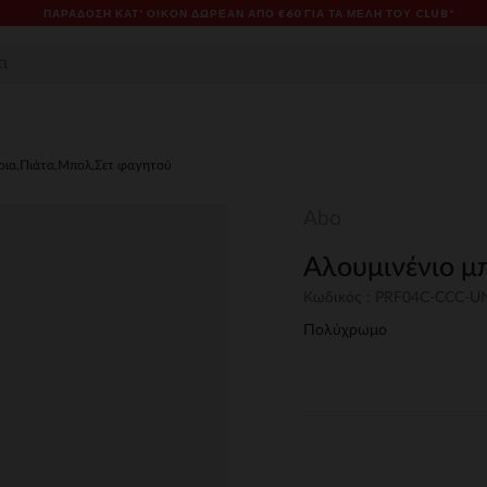
ΠΑΡΆΔΟΣΗ ΚΑΤ' ΟΊΚΟΝ ΔΩΡΕΑΝ ΑΠΌ €60 ΓΙΑ ΤΑ ΜΈΛΗ ΤΟΥ CLUB*
ρια,Πιάτα,Μπολ,Σετ φαγητού
Abo
Αλουμινένιο 
Κωδικός : PRF04C-CCC-
Πολύχρωμο