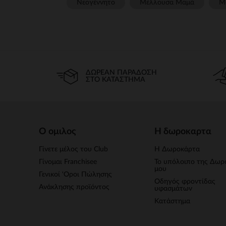
Νεογέννητο
Μέλλουσα Μαμά
Μ
ΔΩΡΕΆΝ ΠΑΡΆΔΟΣΗ
ΣΤΟ ΚΑΤΆΣΤΗΜΑ
Ο ομιλος
Η δωροκαρτα
Γίνετε μέλος του Club
Η Δωροκάρτα
Γίνομαι Franchisee
Το υπόλοιπο της Δωρ
μου
Γενικοί 'Οροι Πώλησης
Οδηγός φροντίδας
Ανάκλησης προϊόντος
υφασμάτων
Κατάστημα