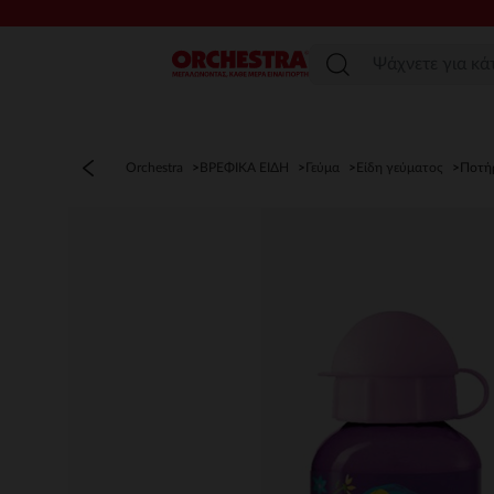
Μενού
Orchestra
ΒΡΕΦΙΚΑ ΕΙΔΗ
Γεύμα
Είδη γεύματος
Ποτή