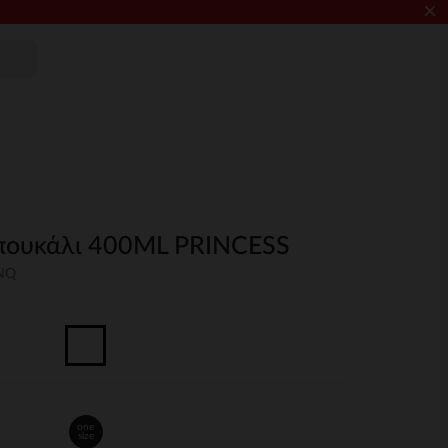
×
μπουκάλι 400ML PRINCESS
UNQ
one
size