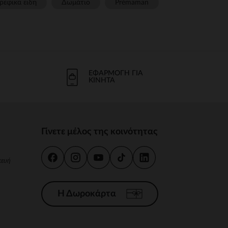
ρεφικα ειδη
Δωμάτιο
Prémaman
ΕΦΑΡΜΟΓΉ ΓΙΑ
ΚΙΝΗΤΆ
Γίνετε μέλος της κοινότητας
κευή
Η Δωροκάρτα