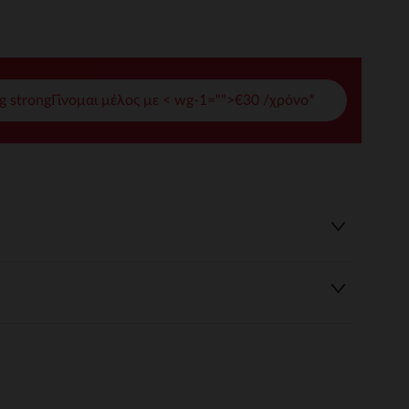
γές σας
ι να διαχειριστείτε τις ρυθμίσεις απορρήτου, εξασφαλίζοντας 
g strongΓίνομαι μέλος με < wg-1="">€30 /χρόνο*