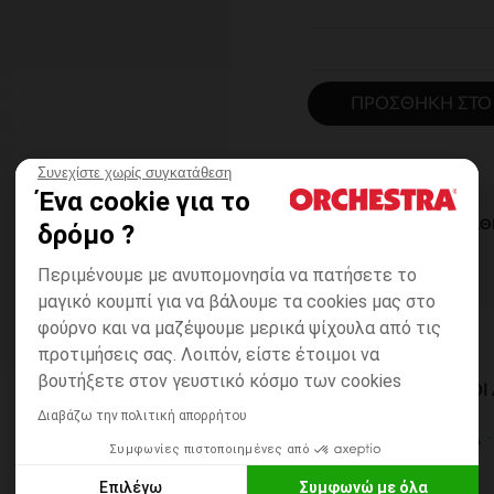
ΠΡΟΣΘΉΚΗ ΣΤΟ
Συνεχίστε χωρίς συγκατάθεση
Ένα cookie για το
ΆΜΕΣΗ ΔΙΑΘ
δρόμο ?
Περιμένουμε με ανυπομονησία να πατήσετε το
μαγικό κουμπί για να βάλουμε τα cookies μας στο
φούρνο και να μαζέψουμε μερικά ψίχουλα από τις
προτιμήσεις σας. Λοιπόν, είστε έτοιμοι να
βουτήξετε στον γευστικό κόσμο των cookies
ΔΙΑΘΈΣΙΜΟΙ ΤΡΌΠΟ
Διαβάζω την πολιτική απορρήτου
ΣΕ ΚΑΤΑΣΤΗΜΑ
Συμφωνίες πιστοποιημένες από
6 έως 14 εργ.ημέρες
Επιλέγω
Συμφωνώ με όλα