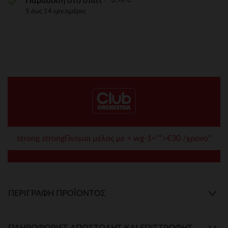
Παράδοση στο σπίτι
5 έως 14 εργ.ημέρες
strong strongΓίνομαι μέλος με < wg-1="">€30 /χρόνο*
ΠΕΡΙΓΡΑΦΉ ΠΡΟΪΌΝΤΟΣ
ΠΛΗΡΟΦΟΡΊΕΣ ΑΠΟΣΤΟΛΉΣ ΚΑΙ ΕΠΙΣΤΡΟΦΉΣ