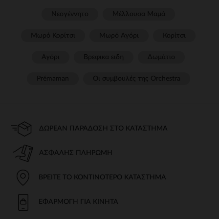
Νεογέννητο
Μέλλουσα Μαμά
Μωρό Κορίτσι
Μωρό Αγόρι
Κορίτσι
Αγόρι
Βρεφικα ειδη
Δωμάτιο
Prémaman
Οι συμβουλές της Orchestra​
ΔΩΡΕΆΝ ΠΑΡΆΔΟΣΗ ΣΤΟ ΚΑΤΆΣΤΗΜΑ
ΑΣΦΑΛΉΣ ΠΛΗΡΩΜΉ
ΒΡΕΊΤΕ ΤΟ ΚΟΝΤΙΝΌΤΕΡΟ ΚΑΤΆΣΤΗΜΑ
ΕΦΑΡΜΟΓΉ ΓΙΑ ΚΙΝΗΤΆ