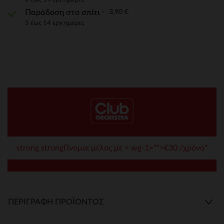
3,90 €
Παράδοση στο σπίτι
5 έως 14 εργ.ημέρες
strong strongΓίνομαι μέλος με < wg-1="">€30 /χρόνο*
ΠΕΡΙΓΡΑΦΉ ΠΡΟΪΌΝΤΟΣ