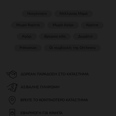
Νεογέννητο
Μέλλουσα Μαμά
Μωρό Κορίτσι
Μωρό Αγόρι
Κορίτσι
Αγόρι
Βρεφικα ειδη
Δωμάτιο
Prémaman
Οι συμβουλές της Orchestra​
ΔΩΡΕΆΝ ΠΑΡΆΔΟΣΗ ΣΤΟ ΚΑΤΆΣΤΗΜΑ
ΑΣΦΑΛΉΣ ΠΛΗΡΩΜΉ
ΒΡΕΊΤΕ ΤΟ ΚΟΝΤΙΝΌΤΕΡΟ ΚΑΤΆΣΤΗΜΑ
ΕΦΑΡΜΟΓΉ ΓΙΑ ΚΙΝΗΤΆ