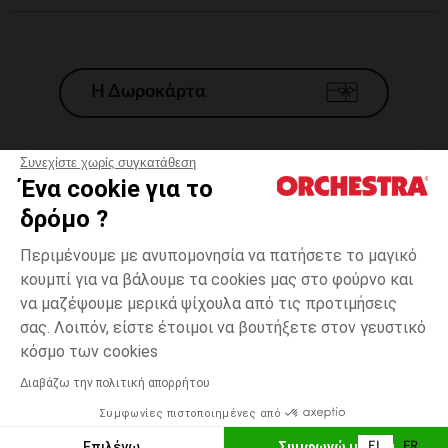
Η Δωροκάρτα
Συνεχίστε χωρίς συγκατάθεση
Ένα cookie για το
Γενικοί 'Οροι Πώλησης
δρόμο ?
Νομικοί Όροι
*Εμπορικες προσφορες
Περιμένουμε με ανυπομονησία να πατήσετε το μαγικό
κουμπί για να βάλουμε τα cookies μας στο φούρνο και
Προσωπικά δεδομένα
να μαζέψουμε μερικά ψίχουλα από τις προτιμήσεις
Διαχείρηση των cookies
σας. Λοιπόν, είστε έτοιμοι να βουτήξετε στον γευστικό
Προσβασιμότητα: μη συμμορφούμενη
Με
one
Με σχέδια
σχέδια
size
κόσμο των cookies
H Orchestra συμμετέχει στον κωδικά δεοντολογίας και στο σύστημα
μεσολάβησης της Γαλλικής Ομοσπονδίας Ηλεκτρονικού Εμπορίου.
Διαβάζω την πολιτική απορρήτου
Δυνατότητα πληρωμής με
Συμφωνίες πιστοποιημένες από
Ελλάδα
Λίστα 
ΠΡΟΣΘΉΚΗ ΣΤΟ ΚΑΛΆΘΙ
Επιλέγω
Συμφωνώ με όλα
EL
FR