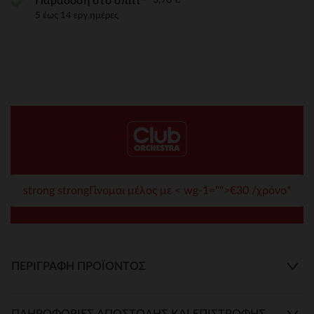
Παράδοση στο σπίτι
5 έως 14 εργ.ημέρες
strong strongΓίνομαι μέλος με < wg-1="">€30 /χρόνο*
ΠΕΡΙΓΡΑΦΉ ΠΡΟΪΌΝΤΟΣ
ΠΛΗΡΟΦΟΡΊΕΣ ΑΠΟΣΤΟΛΉΣ ΚΑΙ ΕΠΙΣΤΡΟΦΉΣ