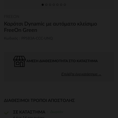
FREEON
Καρότσι Dynamic με αυτόματο κλείσιμο
FreeOn Green
Κωδικός : PPSB3A-CCC-UNQ
ΆΜΕΣΗ ΔΙΑΘΕΣΙΜΌΤΗΤΑ ΣΤΟ ΚΑΤΆΣΤΗΜΑ
Επιλέξτε ένα κατάστημα →
ΔΙΑΘΈΣΙΜΟΙ ΤΡΌΠΟΙ ΑΠΟΣΤΟΛΉΣ
Δωρεάν
ΣΕ ΚΑΤΑΣΤΗΜΑ
6 έως 14 εργ.ημέρες