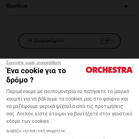
Βοηθεια
Η Δωροκάρτα
Συνεχίστε χωρίς συγκατάθεση
Ένα cookie για το
Γενικοί 'Οροι Πώλησης
δρόμο ?
Νομικοί Όροι
*Εμπορικες προσφορες
Περιμένουμε με ανυπομονησία να πατήσετε το μαγικό
κουμπί για να βάλουμε τα cookies μας στο φούρνο και
Προσωπικά δεδομένα
να μαζέψουμε μερικά ψίχουλα από τις προτιμήσεις
Διαχείρηση των cookies
σας. Λοιπόν, είστε έτοιμοι να βουτήξετε στον γευστικό
Προσβασιμότητα: μη συμμορφούμενη
one
Πράσινο
Πράσινο
size
κόσμο των cookies
H Orchestra συμμετέχει στον κωδικά δεοντολογίας και στο σύστημα
μεσολάβησης της Γαλλικής Ομοσπονδίας Ηλεκτρονικού Εμπορίου.
Διαβάζω την πολιτική απορρήτου
Δυνατότητα πληρωμής με