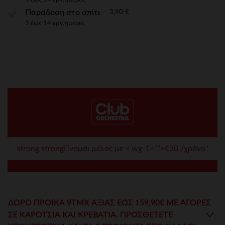
3,90 €
Παράδοση στο σπίτι
5 έως 14 εργ.ημέρες
strong strongΓίνομαι μέλος με < wg-1="">€30 /χρόνο*
ΔΏΡΟ ΠΡΟΊΚΑ 9ΤΜΧ ΑΞΊΑΣ ΈΩΣ 159,90€ ΜΕ ΑΓΟΡΕΣ
ΣΕ ΚΑΡΌΤΣΙΑ ΚΑΙ ΚΡΕΒΆΤΙΑ. ΠΡΟΣΘΈΤΕΤΕ