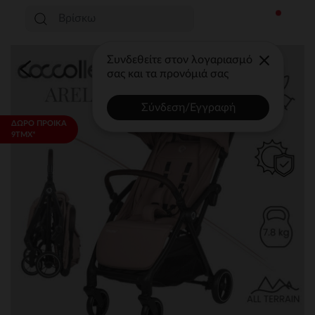
Συνδεθείτε στον λογαριασμό
σας και τα προνόμιά σας
Σύνδεση/Εγγραφή
ΔΩΡΟ ΠΡΟΙΚΑ
9ΤΜΧ*