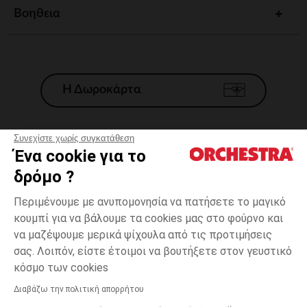
Βοηθεια
Η Δωροκάρτα
Συνεχίστε χωρίς συγκατάθεση
Ένα cookie για το
Γενικοί 'Οροι Πώλησης
δρόμο ?
Νομικοί Όροι
*Εμπορικες προσφορες
Περιμένουμε με ανυπομονησία να πατήσετε το μαγικό
κουμπί για να βάλουμε τα cookies μας στο φούρνο και
Προσωπικά δεδομένα
να μαζέψουμε μερικά ψίχουλα από τις προτιμήσεις
Διαχείρηση των cookies
σας. Λοιπόν, είστε έτοιμοι να βουτήξετε στον γευστικό
Προσβασιμότητα: μη συμμορφούμενη
one
Μπέζ
Μπέζ
size
κόσμο των cookies
H Orchestra συμμετέχει στον κωδικά δεοντολογίας και στο σύστημα
μεσολάβησης της Γαλλικής Ομοσπονδίας Ηλεκτρονικού Εμπορίου.
Διαβάζω την πολιτική απορρήτου
Δυνατότητα πληρωμής με