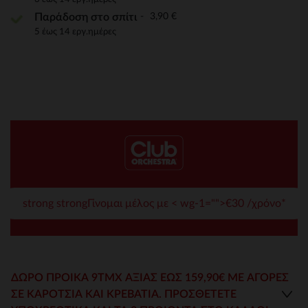
3,90 €
Παράδοση στο σπίτι
5 έως 14 εργ.ημέρες
strong strongΓίνομαι μέλος με < wg-1="">€30 /χρόνο*
ΔΏΡΟ ΠΡΟΊΚΑ 9ΤΜΧ ΑΞΊΑΣ ΈΩΣ 159,90€ ΜΕ ΑΓΟΡΕΣ
ΣΕ ΚΑΡΌΤΣΙΑ ΚΑΙ ΚΡΕΒΆΤΙΑ. ΠΡΟΣΘΈΤΕΤΕ