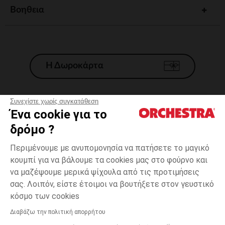
Βοηθεια
Η Δωροκάρτα
Συνεχίστε χωρίς συγκατάθεση
Ένα cookie για το
Γενικοί 'Οροι Πώλησης
δρόμο ?
Νομικοί Όροι
*Εμπορικες προσφορες
Περιμένουμε με ανυπομονησία να πατήσετε το μαγικό
κουμπί για να βάλουμε τα cookies μας στο φούρνο και
Προσωπικά δεδομένα
να μαζέψουμε μερικά ψίχουλα από τις προτιμήσεις
Διαχείρηση των cookies
σας. Λοιπόν, είστε έτοιμοι να βουτήξετε στον γευστικό
Προσβασιμότητα: μη συμμορφούμενη
one
Γκρι
Γκρι
size
κόσμο των cookies
H Orchestra συμμετέχει στον κωδικά δεοντολογίας και στο σύστημα
μεσολάβησης της Γαλλικής Ομοσπονδίας Ηλεκτρονικού Εμπορίου.
Διαβάζω την πολιτική απορρήτου
Δυνατότητα πληρωμής με