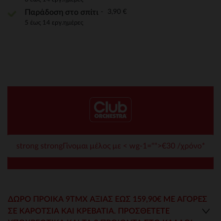
3,90 €
Παράδοση στο σπίτι
5 έως 14 εργ.ημέρες
strong strongΓίνομαι μέλος με < wg-1="">€30 /χρόνο*
ΔΏΡΟ ΠΡΟΊΚΑ 9ΤΜΧ ΑΞΊΑΣ ΈΩΣ 159,90€ ΜΕ ΑΓΟΡΕΣ
ΣΕ ΚΑΡΌΤΣΙΑ ΚΑΙ ΚΡΕΒΆΤΙΑ. ΠΡΟΣΘΈΤΕΤΕ