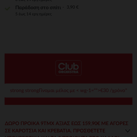
3,90 €
Παράδοση στο σπίτι
5 έως 14 εργ.ημέρες
strong strongΓίνομαι μέλος με < wg-1="">€30 /χρόνο*
ΔΏΡΟ ΠΡΟΊΚΑ 9ΤΜΧ ΑΞΊΑΣ ΈΩΣ 159,90€ ΜΕ ΑΓΟΡΕΣ
ΣΕ ΚΑΡΌΤΣΙΑ ΚΑΙ ΚΡΕΒΆΤΙΑ. ΠΡΟΣΘΈΤΕΤΕ