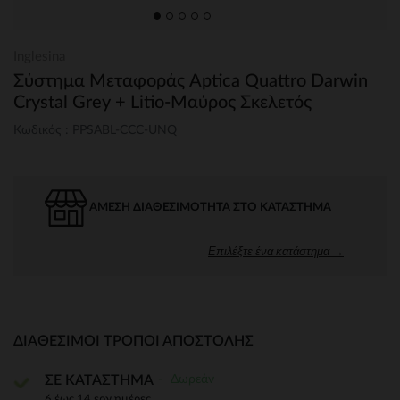
Inglesina
Σύστημα Μεταφοράς Aptica Quattro Darwin
Crystal Grey + Litio-Μαύρος Σκελετός
Κωδικός : PPSABL-CCC-UNQ
ΆΜΕΣΗ ΔΙΑΘΕΣΙΜΌΤΗΤΑ ΣΤΟ ΚΑΤΆΣΤΗΜΑ
Επιλέξτε ένα κατάστημα →
ΔΙΑΘΈΣΙΜΟΙ ΤΡΌΠΟΙ ΑΠΟΣΤΟΛΉΣ
Δωρεάν
ΣΕ ΚΑΤΑΣΤΗΜΑ
6 έως 14 εργ.ημέρες