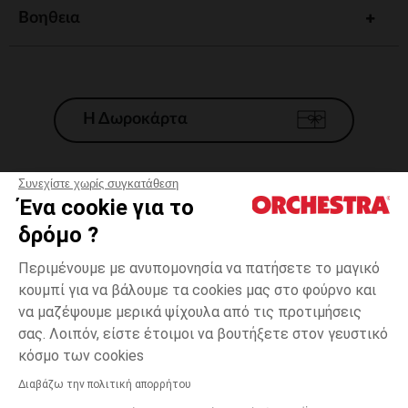
Βοηθεια
Η Δωροκάρτα
Συνεχίστε χωρίς συγκατάθεση
Ένα cookie για το
Γενικοί 'Οροι Πώλησης
δρόμο ?
Νομικοί Όροι
*Εμπορικες προσφορες
Περιμένουμε με ανυπομονησία να πατήσετε το μαγικό
κουμπί για να βάλουμε τα cookies μας στο φούρνο και
Προσωπικά δεδομένα
να μαζέψουμε μερικά ψίχουλα από τις προτιμήσεις
Διαχείρηση των cookies
σας. Λοιπόν, είστε έτοιμοι να βουτήξετε στον γευστικό
Προσβασιμότητα: μη συμμορφούμενη
one
Γκρι
Γκρι
size
κόσμο των cookies
H Orchestra συμμετέχει στον κωδικά δεοντολογίας και στο σύστημα
μεσολάβησης της Γαλλικής Ομοσπονδίας Ηλεκτρονικού Εμπορίου.
Διαβάζω την πολιτική απορρήτου
Δυνατότητα πληρωμής με