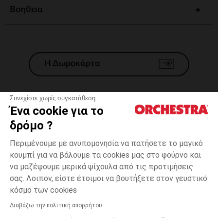
Βοηθεια
Η Δωροκάρτα
Συνεχίστε χωρίς συγκατάθεση
Ένα cookie για το
Γενικοί 'Οροι Πώλησης
δρόμο ?
Νομικοί Όροι
*Εμπορικες προσφορες
Περιμένουμε με ανυπομονησία να πατήσετε το μαγικό
κουμπί για να βάλουμε τα cookies μας στο φούρνο και
Προσωπικά δεδομένα
να μαζέψουμε μερικά ψίχουλα από τις προτιμήσεις
Διαχείρηση των cookies
σας. Λοιπόν, είστε έτοιμοι να βουτήξετε στον γευστικό
Προσβασιμότητα: μη συμμορφούμενη
one
Μπέζ
Μπέζ
size
κόσμο των cookies
H Orchestra συμμετέχει στον κωδικά δεοντολογίας και στο σύστημα
μεσολάβησης της Γαλλικής Ομοσπονδίας Ηλεκτρονικού Εμπορίου.
Διαβάζω την πολιτική απορρήτου
Δυνατότητα πληρωμής με