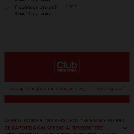
3,90 €
Παράδοση στο σπίτι
5 έως 14 εργ.ημέρες
strong strongΓίνομαι μέλος με < wg-1="">€30 /χρόνο*
ΔΏΡΟ ΠΡΟΊΚΑ 9ΤΜΧ ΑΞΊΑΣ ΈΩΣ 159,90€ ΜΕ ΑΓΟΡΕΣ
ΣΕ ΚΑΡΌΤΣΙΑ ΚΑΙ ΚΡΕΒΆΤΙΑ. ΠΡΟΣΘΈΤΕΤΕ