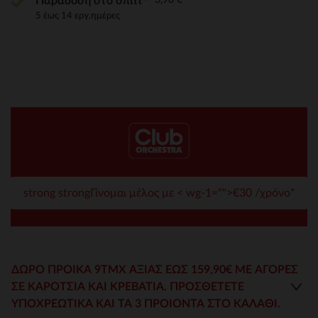
Παράδοση στο σπίτι
5 έως 14 εργ.ημέρες
strong strongΓίνομαι μέλος με < wg-1="">€30 /χρόνο*
ΔΏΡΟ ΠΡΟΊΚΑ 9ΤΜΧ ΑΞΊΑΣ ΈΩΣ 159,90€ ΜΕ ΑΓΟΡΕΣ
ΣΕ ΚΑΡΌΤΣΙΑ ΚΑΙ ΚΡΕΒΆΤΙΑ. ΠΡΟΣΘΈΤΕΤΕ
ΥΠΟΧΡΕΩΤΙΚΆ ΚΑΙ ΤΑ 3 ΠΡΟΙΌΝΤΑ ΣΤΟ ΚΑΛΆΘΙ.