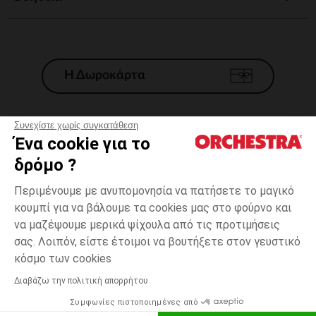
Η Δωροκάρτα
Συνεχίστε χωρίς συγκατάθεση
Ένα cookie για το
Γενικοί 'Οροι Πώλησης
δρόμο ?
Νομικοί Όροι
*Εμπορικες προσφορες
Περιμένουμε με ανυπομονησία να πατήσετε το μαγικό
κουμπί για να βάλουμε τα cookies μας στο φούρνο και
Προσωπικά δεδομένα
να μαζέψουμε μερικά ψίχουλα από τις προτιμήσεις
Διαχείρηση των cookies
σας. Λοιπόν, είστε έτοιμοι να βουτήξετε στον γευστικό
Προσβασιμότητα: μη συμμορφούμενη
one
Μαύρο
Μαύρο
size
κόσμο των cookies
H Orchestra συμμετέχει στον κωδικά δεοντολογίας και στο σύστημα
μεσολάβησης της Γαλλικής Ομοσπονδίας Ηλεκτρονικού Εμπορίου.
Διαβάζω την πολιτική απορρήτου
Δυνατότητα πληρωμής με
Συμφωνίες πιστοποιημένες από
Ελλάδα