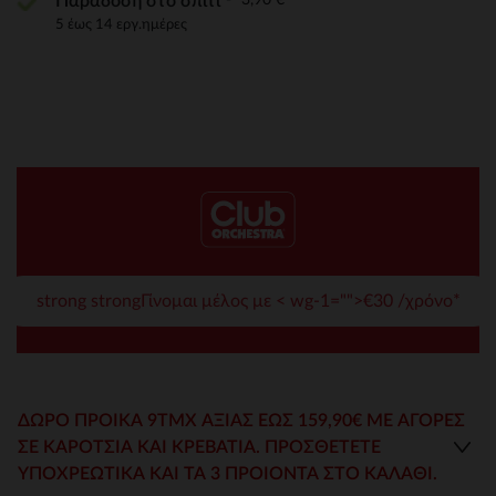
Παράδοση στο σπίτι
5 έως 14 εργ.ημέρες
strong strongΓίνομαι μέλος με < wg-1="">€30 /χρόνο*
ΔΏΡΟ ΠΡΟΊΚΑ 9ΤΜΧ ΑΞΊΑΣ ΈΩΣ 159,90€ ΜΕ ΑΓΟΡΕΣ
ΣΕ ΚΑΡΌΤΣΙΑ ΚΑΙ ΚΡΕΒΆΤΙΑ. ΠΡΟΣΘΈΤΕΤΕ
ΥΠΟΧΡΕΩΤΙΚΆ ΚΑΙ ΤΑ 3 ΠΡΟΙΌΝΤΑ ΣΤΟ ΚΑΛΆΘΙ.