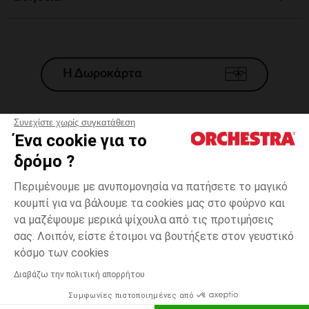
Η Δωροκάρτα
Συνεχίστε χωρίς συγκατάθεση
Ένα cookie για το
Γενικοί 'Οροι Πώλησης
δρόμο ?
Νομικοί Όροι
*Εμπορικες προσφορες
Περιμένουμε με ανυπομονησία να πατήσετε το μαγικό
κουμπί για να βάλουμε τα cookies μας στο φούρνο και
Προσωπικά δεδομένα
να μαζέψουμε μερικά ψίχουλα από τις προτιμήσεις
Διαχείρηση των cookies
σας. Λοιπόν, είστε έτοιμοι να βουτήξετε στον γευστικό
Προσβασιμότητα: μη συμμορφούμενη
one
Καφέ
Καφέ
size
κόσμο των cookies
H Orchestra συμμετέχει στον κωδικά δεοντολογίας και στο σύστημα
μεσολάβησης της Γαλλικής Ομοσπονδίας Ηλεκτρονικού Εμπορίου.
Διαβάζω την πολιτική απορρήτου
Δυνατότητα πληρωμής με
Συμφωνίες πιστοποιημένες από
Ελλάδα