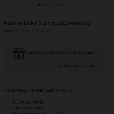
Cybex
Kαρότσι Balios S Lux ταμπά/σοκολάτα
Κωδικός : PPS8H8-CCC-UNQ
ΆΜΕΣΗ ΔΙΑΘΕΣΙΜΌΤΗΤΑ ΣΤΟ ΚΑΤΆΣΤΗΜΑ
Επιλέξτε ένα κατάστημα →
ΔΙΑΘΈΣΙΜΟΙ ΤΡΌΠΟΙ ΑΠΟΣΤΟΛΉΣ
Δωρεάν
ΣΕ ΚΑΤΑΣΤΗΜΑ
6 έως 14 εργ.ημέρες
3,90 €