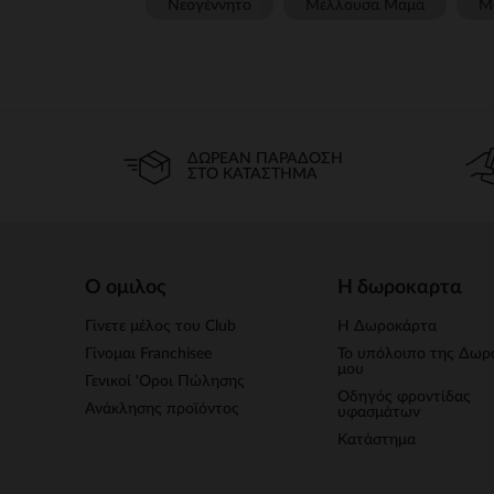
Νεογέννητο
Μέλλουσα Μαμά
Μ
ΔΩΡΕΆΝ ΠΑΡΆΔΟΣΗ
ΣΤΟ ΚΑΤΆΣΤΗΜΑ
Ο ομιλος
Η δωροκαρτα
Γίνετε μέλος του Club
Η Δωροκάρτα
Γίνομαι Franchisee
Το υπόλοιπο της Δωρ
μου
Γενικοί 'Οροι Πώλησης
Οδηγός φροντίδας
Ανάκλησης προϊόντος
υφασμάτων
Κατάστημα