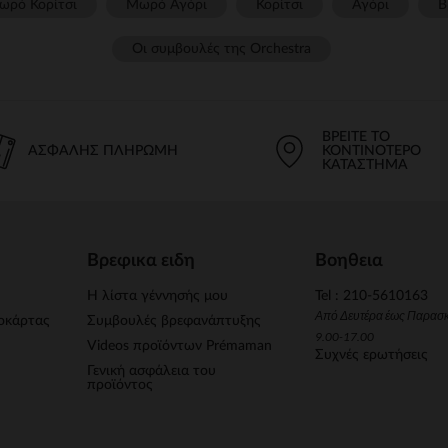
ωρό Κορίτσι
Μωρό Αγόρι
Κορίτσι
Αγόρι
Β
Οι συμβουλές της Orchestra​
ΒΡΕΊΤΕ ΤΟ
ΑΣΦΑΛΉΣ ΠΛΗΡΩΜΉ
ΚΟΝΤΙΝΌΤΕΡΟ
ΚΑΤΆΣΤΗΜΑ
Βρεφικα ειδη
Βοηθεια
Η λίστα γέννησής μου
Tel : 210-5610163
Από Δευτέρα έως Παρασ
οκάρτας
Συμβουλές βρεφανάπτυξης
9.00-17.00
Videos προϊόντων Prémaman
Συχνές ερωτήσεις
Γενική ασφάλεια του
προϊόντος