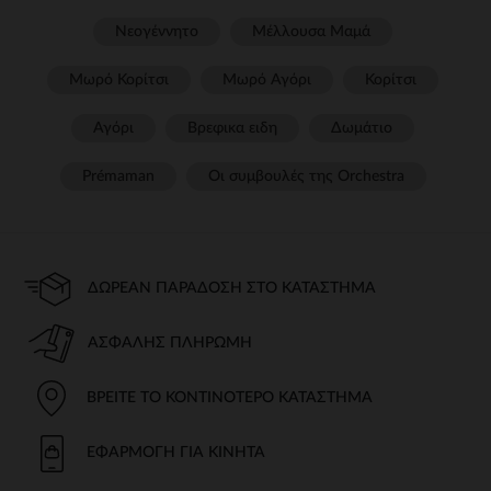
Νεογέννητο
Μέλλουσα Μαμά
Μωρό Κορίτσι
Μωρό Αγόρι
Κορίτσι
Αγόρι
Βρεφικα ειδη
Δωμάτιο
Prémaman
Οι συμβουλές της Orchestra​
ΔΩΡΕΆΝ ΠΑΡΆΔΟΣΗ ΣΤΟ ΚΑΤΆΣΤΗΜΑ
ΑΣΦΑΛΉΣ ΠΛΗΡΩΜΉ
ΒΡΕΊΤΕ ΤΟ ΚΟΝΤΙΝΌΤΕΡΟ ΚΑΤΆΣΤΗΜΑ
ΕΦΑΡΜΟΓΉ ΓΙΑ ΚΙΝΗΤΆ