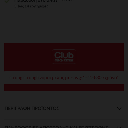
Παράδοση στο σπίτι
5 έως 14 εργ.ημέρες
strong strongΓίνομαι μέλος με < wg-1="">€30 /χρόνο*
ΠΕΡΙΓΡΑΦΉ ΠΡΟΪΌΝΤΟΣ
ΠΛΗΡΟΦΟΡΊΕΣ ΑΠΟΣΤΟΛΉΣ ΚΑΙ ΕΠΙΣΤΡΟΦΉΣ