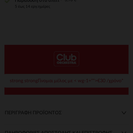
Παράδοση στο σπίτι
5 έως 14 εργ.ημέρες
strong strongΓίνομαι μέλος με < wg-1="">€30 /χρόνο*
ΠΕΡΙΓΡΑΦΉ ΠΡΟΪΌΝΤΟΣ
ΠΛΗΡΟΦΟΡΊΕΣ ΑΠΟΣΤΟΛΉΣ ΚΑΙ ΕΠΙΣΤΡΟΦΉΣ