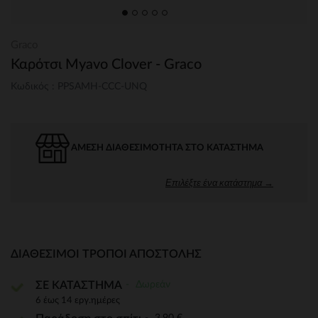
Graco
Καρότσι Myavo Clover - Graco
Κωδικός : PPSAMH-CCC-UNQ
ΆΜΕΣΗ ΔΙΑΘΕΣΙΜΌΤΗΤΑ ΣΤΟ ΚΑΤΆΣΤΗΜΑ
Επιλέξτε ένα κατάστημα →
ΔΙΑΘΈΣΙΜΟΙ ΤΡΌΠΟΙ ΑΠΟΣΤΟΛΉΣ
Δωρεάν
ΣΕ ΚΑΤΑΣΤΗΜΑ
6 έως 14 εργ.ημέρες
3,90 €