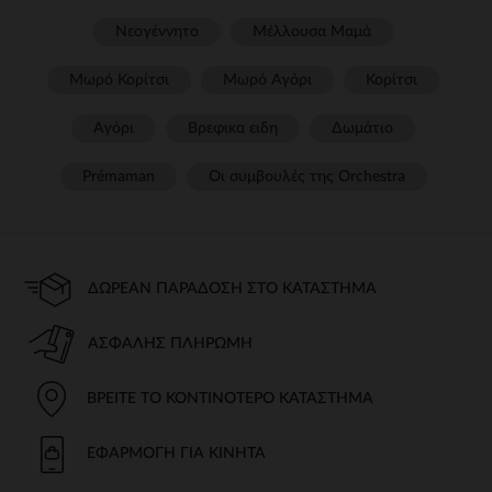
Νεογέννητο
Μέλλουσα Μαμά
Μωρό Κορίτσι
Μωρό Αγόρι
Κορίτσι
Αγόρι
Βρεφικα ειδη
Δωμάτιο
Prémaman
Οι συμβουλές της Orchestra​
ΔΩΡΕΆΝ ΠΑΡΆΔΟΣΗ ΣΤΟ ΚΑΤΆΣΤΗΜΑ
ΑΣΦΑΛΉΣ ΠΛΗΡΩΜΉ
ΒΡΕΊΤΕ ΤΟ ΚΟΝΤΙΝΌΤΕΡΟ ΚΑΤΆΣΤΗΜΑ
ΕΦΑΡΜΟΓΉ ΓΙΑ ΚΙΝΗΤΆ