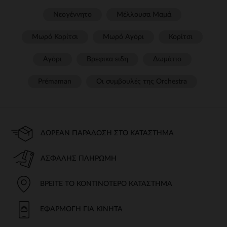
Νεογέννητο
Μέλλουσα Μαμά
Μωρό Κορίτσι
Μωρό Αγόρι
Κορίτσι
Αγόρι
Βρεφικα ειδη
Δωμάτιο
Prémaman
Οι συμβουλές της Orchestra​
ΔΩΡΕΆΝ ΠΑΡΆΔΟΣΗ ΣΤΟ ΚΑΤΆΣΤΗΜΑ
ΑΣΦΑΛΉΣ ΠΛΗΡΩΜΉ
ΒΡΕΊΤΕ ΤΟ ΚΟΝΤΙΝΌΤΕΡΟ ΚΑΤΆΣΤΗΜΑ
ΕΦΑΡΜΟΓΉ ΓΙΑ ΚΙΝΗΤΆ