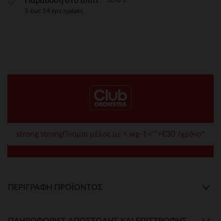
Παράδοση στο σπίτι
5 έως 14 εργ.ημέρες
strong strongΓίνομαι μέλος με < wg-1="">€30 /χρόνο*
ΠΕΡΙΓΡΑΦΉ ΠΡΟΪΌΝΤΟΣ
ΠΛΗΡΟΦΟΡΊΕΣ ΑΠΟΣΤΟΛΉΣ ΚΑΙ ΕΠΙΣΤΡΟΦΉΣ