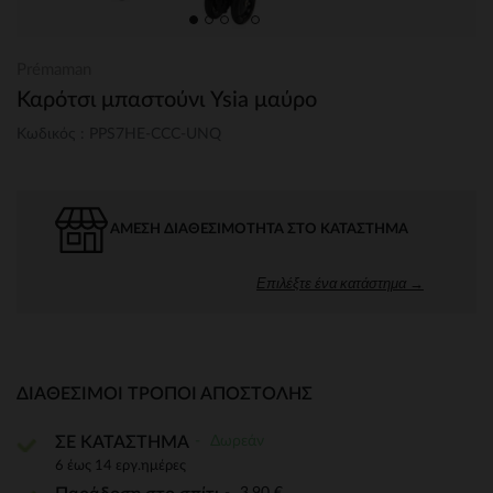
Prémaman
Καρότσι μπαστούνι Ysia μαύρο
Κωδικός : PPS7HE-CCC-UNQ
ΆΜΕΣΗ ΔΙΑΘΕΣΙΜΌΤΗΤΑ ΣΤΟ ΚΑΤΆΣΤΗΜΑ
Επιλέξτε ένα κατάστημα →
ΔΙΑΘΈΣΙΜΟΙ ΤΡΌΠΟΙ ΑΠΟΣΤΟΛΉΣ
Δωρεάν
ΣΕ ΚΑΤΑΣΤΗΜΑ
6 έως 14 εργ.ημέρες
3,90 €