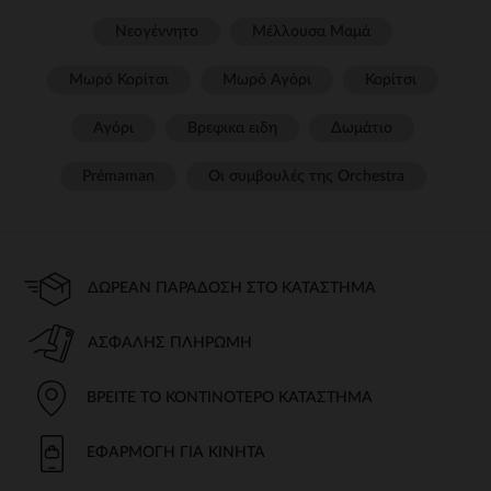
Νεογέννητο
Μέλλουσα Μαμά
Μωρό Κορίτσι
Μωρό Αγόρι
Κορίτσι
Αγόρι
Βρεφικα ειδη
Δωμάτιο
Prémaman
Οι συμβουλές της Orchestra​
ΔΩΡΕΆΝ ΠΑΡΆΔΟΣΗ ΣΤΟ ΚΑΤΆΣΤΗΜΑ
ΑΣΦΑΛΉΣ ΠΛΗΡΩΜΉ
ΒΡΕΊΤΕ ΤΟ ΚΟΝΤΙΝΌΤΕΡΟ ΚΑΤΆΣΤΗΜΑ
ΕΦΑΡΜΟΓΉ ΓΙΑ ΚΙΝΗΤΆ