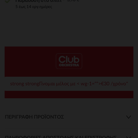
Παράδοση στο σπίτι
5 έως 14 εργ.ημέρες
strong strongΓίνομαι μέλος με < wg-1="">€30 /χρόνο*
ΠΕΡΙΓΡΑΦΉ ΠΡΟΪΌΝΤΟΣ
ΠΛΗΡΟΦΟΡΊΕΣ ΑΠΟΣΤΟΛΉΣ ΚΑΙ ΕΠΙΣΤΡΟΦΉΣ