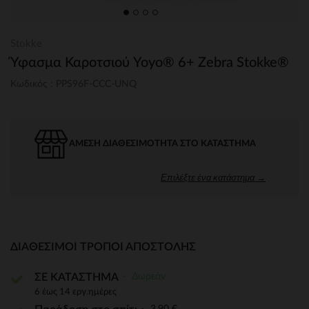
Stokke
Ύφασμα Καροτσιού Yoyo® 6+ Zebra Stokke®
Κωδικός : PPS96F-CCC-UNQ
ΆΜΕΣΗ ΔΙΑΘΕΣΙΜΌΤΗΤΑ ΣΤΟ ΚΑΤΆΣΤΗΜΑ
Επιλέξτε ένα κατάστημα →
ΔΙΑΘΈΣΙΜΟΙ ΤΡΌΠΟΙ ΑΠΟΣΤΟΛΉΣ
Δωρεάν
ΣΕ ΚΑΤΑΣΤΗΜΑ
6 έως 14 εργ.ημέρες
3,90 €