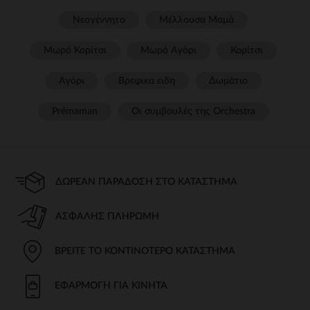
Νεογέννητο
Μέλλουσα Μαμά
Μωρό Κορίτσι
Μωρό Αγόρι
Κορίτσι
Αγόρι
Βρεφικα ειδη
Δωμάτιο
Prémaman
Οι συμβουλές της Orchestra​
ΔΩΡΕΆΝ ΠΑΡΆΔΟΣΗ ΣΤΟ ΚΑΤΆΣΤΗΜΑ
ΑΣΦΑΛΉΣ ΠΛΗΡΩΜΉ
ΒΡΕΊΤΕ ΤΟ ΚΟΝΤΙΝΌΤΕΡΟ ΚΑΤΆΣΤΗΜΑ
ΕΦΑΡΜΟΓΉ ΓΙΑ ΚΙΝΗΤΆ