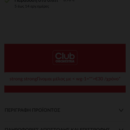
Παράδοση στο σπίτι
5 έως 14 εργ.ημέρες
strong strongΓίνομαι μέλος με < wg-1="">€30 /χρόνο*
ΠΕΡΙΓΡΑΦΉ ΠΡΟΪΌΝΤΟΣ
ΠΛΗΡΟΦΟΡΊΕΣ ΑΠΟΣΤΟΛΉΣ ΚΑΙ ΕΠΙΣΤΡΟΦΉΣ