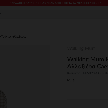
ΠΑΡΆΔΟΣΗ ΚΑΤ' ΟΊΚΟΝ ΔΩΡΕΑΝ ΑΠΌ €60 ΓΙΑ ΤΑ ΜΈΛΗ ΤΟΥ CLUB*
Τσάντες αλλαξιέρες
Walking Mum
Walking Mum R
Αλλαξιέρα Cae
Κωδικός : PPS820-CCC-U
Μπέζ