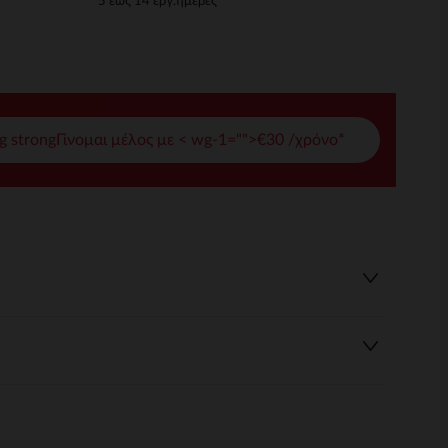
5 έως 14 εργ.ημέρες
γές σας
ι να διαχειριστείτε τις ρυθμίσεις απορρήτου, εξασφαλίζοντας 
g strongΓίνομαι μέλος με < wg-1="">€30 /χρόνο*