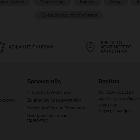
ωρό Κορίτσι
Μωρό Αγόρι
Κορίτσι
Αγόρι
Β
Οι συμβουλές της Orchestra​
ΒΡΕΊΤΕ ΤΟ
ΑΣΦΑΛΉΣ ΠΛΗΡΩΜΉ
ΚΟΝΤΙΝΌΤΕΡΟ
ΚΑΤΆΣΤΗΜΑ
Βρεφικα ειδη
Βοηθεια
Η λίστα γέννησής μου
Tel : 210-5610163
Από Δευτέρα έως Παρασ
οκάρτας
Συμβουλές βρεφανάπτυξης
9.00-17.00
Videos προϊόντων Prémaman
Συχνές ερωτήσεις
Γενική ασφάλεια του
προϊόντος