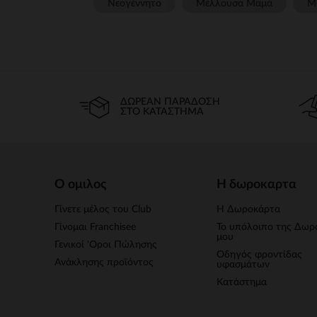
Νεογέννητο
Μέλλουσα Μαμά
Μ
ΔΩΡΕΆΝ ΠΑΡΆΔΟΣΗ
ΣΤΟ ΚΑΤΆΣΤΗΜΑ
Ο ομιλος
Η δωροκαρτα
Γίνετε μέλος του Club
Η Δωροκάρτα
Γίνομαι Franchisee
Το υπόλοιπο της Δωρ
μου
Γενικοί 'Οροι Πώλησης
Οδηγός φροντίδας
Ανάκλησης προϊόντος
υφασμάτων
Κατάστημα