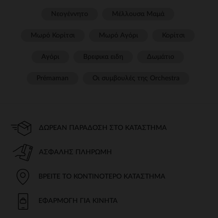
Νεογέννητο
Μέλλουσα Μαμά
Μωρό Κορίτσι
Μωρό Αγόρι
Κορίτσι
Αγόρι
Βρεφικα ειδη
Δωμάτιο
Prémaman
Οι συμβουλές της Orchestra​
ΔΩΡΕΆΝ ΠΑΡΆΔΟΣΗ ΣΤΟ ΚΑΤΆΣΤΗΜΑ
ΑΣΦΑΛΉΣ ΠΛΗΡΩΜΉ
ΒΡΕΊΤΕ ΤΟ ΚΟΝΤΙΝΌΤΕΡΟ ΚΑΤΆΣΤΗΜΑ
ΕΦΑΡΜΟΓΉ ΓΙΑ ΚΙΝΗΤΆ