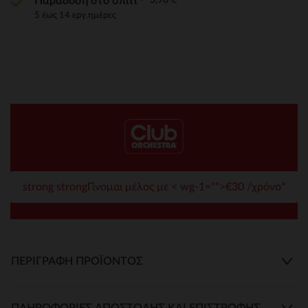
Παράδοση στο σπίτι
5 έως 14 εργ.ημέρες
strong strongΓίνομαι μέλος με < wg-1="">€30 /χρόνο*
ΠΕΡΙΓΡΑΦΉ ΠΡΟΪΌΝΤΟΣ
ΠΛΗΡΟΦΟΡΊΕΣ ΑΠΟΣΤΟΛΉΣ ΚΑΙ ΕΠΙΣΤΡΟΦΉΣ