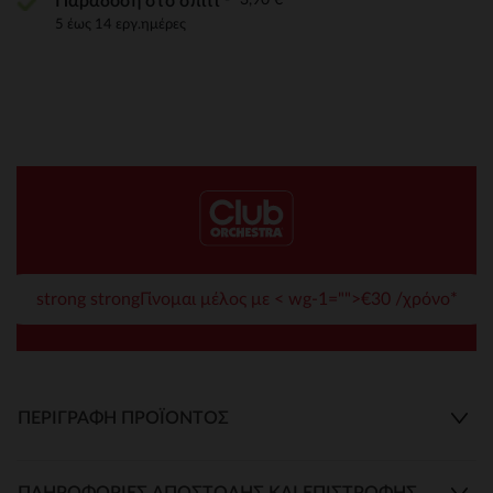
Παράδοση στο σπίτι
5 έως 14 εργ.ημέρες
strong strongΓίνομαι μέλος με < wg-1="">€30 /χρόνο*
ΠΕΡΙΓΡΑΦΉ ΠΡΟΪΌΝΤΟΣ
ΠΛΗΡΟΦΟΡΊΕΣ ΑΠΟΣΤΟΛΉΣ ΚΑΙ ΕΠΙΣΤΡΟΦΉΣ