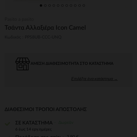
Pasito a pasito
Τσάντα Αλλαξιέρα Icon Camel
Κωδικός : PPS8UB-CCC-UNQ
ΆΜΕΣΗ ΔΙΑΘΕΣΙΜΌΤΗΤΑ ΣΤΟ ΚΑΤΆΣΤΗΜΑ
Επιλέξτε ένα κατάστημα →
ΔΙΑΘΈΣΙΜΟΙ ΤΡΌΠΟΙ ΑΠΟΣΤΟΛΉΣ
Δωρεάν
ΣΕ ΚΑΤΑΣΤΗΜΑ
6 έως 14 εργ.ημέρες
3,90 €