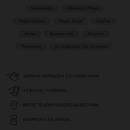
Νεογέννητο
Μέλλουσα Μαμά
Μωρό Κορίτσι
Μωρό Αγόρι
Κορίτσι
Αγόρι
Βρεφικα ειδη
Δωμάτιο
Prémaman
Οι συμβουλές της Orchestra​
ΔΩΡΕΆΝ ΠΑΡΆΔΟΣΗ ΣΤΟ ΚΑΤΆΣΤΗΜΑ
ΑΣΦΑΛΉΣ ΠΛΗΡΩΜΉ
ΒΡΕΊΤΕ ΤΟ ΚΟΝΤΙΝΌΤΕΡΟ ΚΑΤΆΣΤΗΜΑ
ΕΦΑΡΜΟΓΉ ΓΙΑ ΚΙΝΗΤΆ