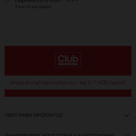
Παράδοση στο σπίτι
5 έως 14 εργ.ημέρες
strong strongΓίνομαι μέλος με < wg-1="">€30 /χρόνο*
ΠΕΡΙΓΡΑΦΉ ΠΡΟΪΌΝΤΟΣ
ΠΛΗΡΟΦΟΡΊΕΣ ΑΠΟΣΤΟΛΉΣ ΚΑΙ ΕΠΙΣΤΡΟΦΉΣ