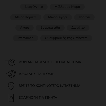
Νεογέννητο
Μέλλουσα Μαμά
Μωρό Κορίτσι
Μωρό Αγόρι
Κορίτσι
Αγόρι
Βρεφικα ειδη
Δωμάτιο
Prémaman
Οι συμβουλές της Orchestra​
ΔΩΡΕΆΝ ΠΑΡΆΔΟΣΗ ΣΤΟ ΚΑΤΆΣΤΗΜΑ
ΑΣΦΑΛΉΣ ΠΛΗΡΩΜΉ
ΒΡΕΊΤΕ ΤΟ ΚΟΝΤΙΝΌΤΕΡΟ ΚΑΤΆΣΤΗΜΑ
ΕΦΑΡΜΟΓΉ ΓΙΑ ΚΙΝΗΤΆ