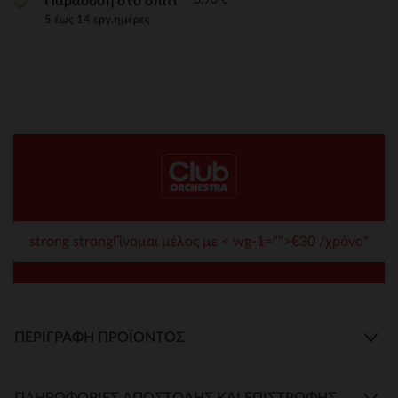
Παράδοση στο σπίτι
5 έως 14 εργ.ημέρες
strong strongΓίνομαι μέλος με < wg-1="">€30 /χρόνο*
ΠΕΡΙΓΡΑΦΉ ΠΡΟΪΌΝΤΟΣ
ΠΛΗΡΟΦΟΡΊΕΣ ΑΠΟΣΤΟΛΉΣ ΚΑΙ ΕΠΙΣΤΡΟΦΉΣ