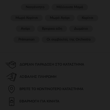
Νεογέννητο
Μέλλουσα Μαμά
Μωρό Κορίτσι
Μωρό Αγόρι
Κορίτσι
Αγόρι
Βρεφικα ειδη
Δωμάτιο
Prémaman
Οι συμβουλές της Orchestra​
ΔΩΡΕΆΝ ΠΑΡΆΔΟΣΗ ΣΤΟ ΚΑΤΆΣΤΗΜΑ
ΑΣΦΑΛΉΣ ΠΛΗΡΩΜΉ
ΒΡΕΊΤΕ ΤΟ ΚΟΝΤΙΝΌΤΕΡΟ ΚΑΤΆΣΤΗΜΑ
ΕΦΑΡΜΟΓΉ ΓΙΑ ΚΙΝΗΤΆ