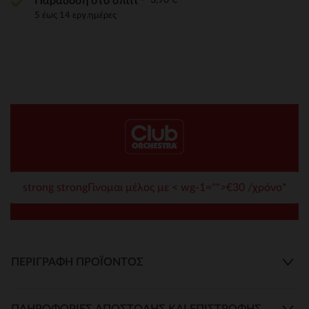
Παράδοση στο σπίτι
5 έως 14 εργ.ημέρες
strong strongΓίνομαι μέλος με < wg-1="">€30 /χρόνο*
ΠΕΡΙΓΡΑΦΉ ΠΡΟΪΌΝΤΟΣ
ΠΛΗΡΟΦΟΡΊΕΣ ΑΠΟΣΤΟΛΉΣ ΚΑΙ ΕΠΙΣΤΡΟΦΉΣ