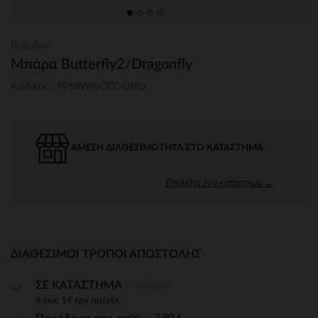
Bugaboo
Μπάρα Butterfly2/Dragonfly
Κωδικός : PPS8WA-CCC-UNQ
ΆΜΕΣΗ ΔΙΑΘΕΣΙΜΌΤΗΤΑ ΣΤΟ ΚΑΤΆΣΤΗΜΑ
Επιλέξτε ένα κατάστημα →
ΔΙΑΘΈΣΙΜΟΙ ΤΡΌΠΟΙ ΑΠΟΣΤΟΛΉΣ
Δωρεάν
ΣΕ ΚΑΤΑΣΤΗΜΑ
6 έως 14 εργ.ημέρες
3,90 €