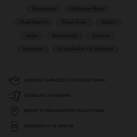
Νεογέννητο
Μέλλουσα Μαμά
Μωρό Κορίτσι
Μωρό Αγόρι
Κορίτσι
Αγόρι
Βρεφικα ειδη
Δωμάτιο
Prémaman
Οι συμβουλές της Orchestra​
ΔΩΡΕΆΝ ΠΑΡΆΔΟΣΗ ΣΤΟ ΚΑΤΆΣΤΗΜΑ
ΑΣΦΑΛΉΣ ΠΛΗΡΩΜΉ
ΒΡΕΊΤΕ ΤΟ ΚΟΝΤΙΝΌΤΕΡΟ ΚΑΤΆΣΤΗΜΑ
ΕΦΑΡΜΟΓΉ ΓΙΑ ΚΙΝΗΤΆ