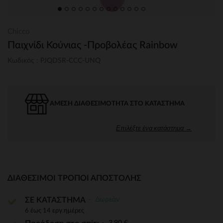
Chicco
Παιχνίδι Κούνιας -Προβολέας Rainbow
Κωδικός : PJQDSR-CCC-UNQ
ΆΜΕΣΗ ΔΙΑΘΕΣΙΜΌΤΗΤΑ ΣΤΟ ΚΑΤΆΣΤΗΜΑ
Επιλέξτε ένα κατάστημα →
ΔΙΑΘΈΣΙΜΟΙ ΤΡΌΠΟΙ ΑΠΟΣΤΟΛΉΣ
Δωρεάν
ΣΕ ΚΑΤΑΣΤΗΜΑ
6 έως 14 εργ.ημέρες
3,90 €