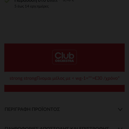
Παράδοση στο σπίτι
5 έως 14 εργ.ημέρες
strong strongΓίνομαι μέλος με < wg-1="">€30 /χρόνο*
ΠΕΡΙΓΡΑΦΉ ΠΡΟΪΌΝΤΟΣ
ΠΛΗΡΟΦΟΡΊΕΣ ΑΠΟΣΤΟΛΉΣ ΚΑΙ ΕΠΙΣΤΡΟΦΉΣ