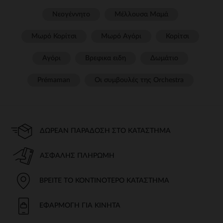
Νεογέννητο
Μέλλουσα Μαμά
Μωρό Κορίτσι
Μωρό Αγόρι
Κορίτσι
Αγόρι
Βρεφικα ειδη
Δωμάτιο
Prémaman
Οι συμβουλές της Orchestra​
ΔΩΡΕΆΝ ΠΑΡΆΔΟΣΗ ΣΤΟ ΚΑΤΆΣΤΗΜΑ
ΑΣΦΑΛΉΣ ΠΛΗΡΩΜΉ
ΒΡΕΊΤΕ ΤΟ ΚΟΝΤΙΝΌΤΕΡΟ ΚΑΤΆΣΤΗΜΑ
ΕΦΑΡΜΟΓΉ ΓΙΑ ΚΙΝΗΤΆ