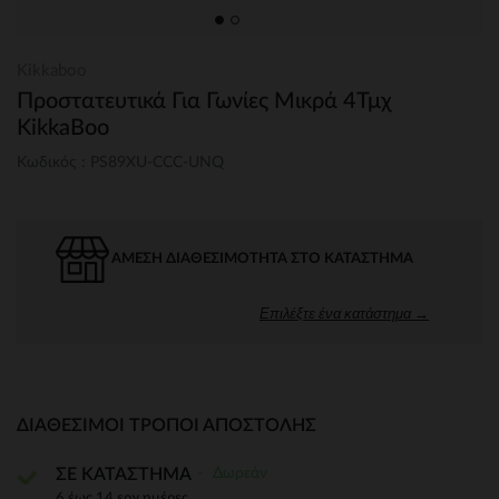
Kikkaboo
Προστατευτικά Για Γωνίες Μικρά 4Τμχ
KikkaBoo
Κωδικός : PS89XU-CCC-UNQ
ΆΜΕΣΗ ΔΙΑΘΕΣΙΜΌΤΗΤΑ ΣΤΟ ΚΑΤΆΣΤΗΜΑ
Επιλέξτε ένα κατάστημα →
ΔΙΑΘΈΣΙΜΟΙ ΤΡΌΠΟΙ ΑΠΟΣΤΟΛΉΣ
Δωρεάν
ΣΕ ΚΑΤΑΣΤΗΜΑ
6 έως 14 εργ.ημέρες