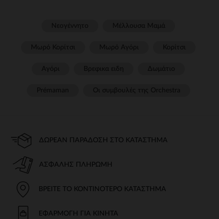
Νεογέννητο
Μέλλουσα Μαμά
Μωρό Κορίτσι
Μωρό Αγόρι
Κορίτσι
Αγόρι
Βρεφικα ειδη
Δωμάτιο
Prémaman
Οι συμβουλές της Orchestra​
ΔΩΡΕΆΝ ΠΑΡΆΔΟΣΗ ΣΤΟ ΚΑΤΆΣΤΗΜΑ
ΑΣΦΑΛΉΣ ΠΛΗΡΩΜΉ
ΒΡΕΊΤΕ ΤΟ ΚΟΝΤΙΝΌΤΕΡΟ ΚΑΤΆΣΤΗΜΑ
ΕΦΑΡΜΟΓΉ ΓΙΑ ΚΙΝΗΤΆ