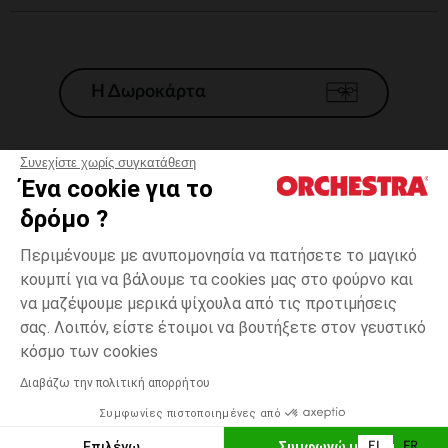
Η Δωροκάρτα
Συνεχίστε χωρίς συγκατάθεση
Ένα cookie για το
Γενικοί 'Οροι Πώλησης
δρόμο ?
Νομικοί Όροι
*Εμπορικες προσφορες
Περιμένουμε με ανυπομονησία να πατήσετε το μαγικό
κουμπί για να βάλουμε τα cookies μας στο φούρνο και
Προσωπικά δεδομένα
να μαζέψουμε μερικά ψίχουλα από τις προτιμήσεις
Διαχείρηση των cookies
σας. Λοιπόν, είστε έτοιμοι να βουτήξετε στον γευστικό
Προσβασιμότητα: μη συμμορφούμενη
one
Λευκό
Λευκό
size
κόσμο των cookies
H Orchestra συμμετέχει στον κωδικά δεοντολογίας και στο σύστημα
μεσολάβησης της Γαλλικής Ομοσπονδίας Ηλεκτρονικού Εμπορίου.
Διαβάζω την πολιτική απορρήτου
Δυνατότητα πληρωμής με
Συμφωνίες πιστοποιημένες από
Ελλάδα
Λίστα 
ΠΡΟΣΘΉΚΗ ΣΤΟ ΚΑΛΆΘΙ
Επιλέγω
Συμφωνώ με όλα
EL
FR