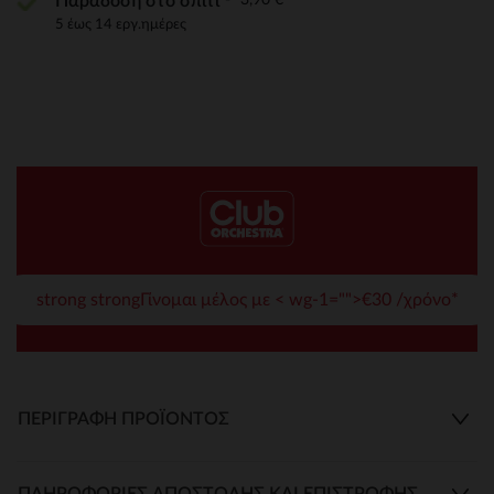
Παράδοση στο σπίτι
5 έως 14 εργ.ημέρες
strong strongΓίνομαι μέλος με < wg-1="">€30 /χρόνο*
ΠΕΡΙΓΡΑΦΉ ΠΡΟΪΌΝΤΟΣ
ΠΛΗΡΟΦΟΡΊΕΣ ΑΠΟΣΤΟΛΉΣ ΚΑΙ ΕΠΙΣΤΡΟΦΉΣ