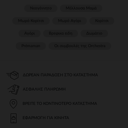
Νεογέννητο
Μέλλουσα Μαμά
Μωρό Κορίτσι
Μωρό Αγόρι
Κορίτσι
Αγόρι
Βρεφικα ειδη
Δωμάτιο
Prémaman
Οι συμβουλές της Orchestra​
ΔΩΡΕΆΝ ΠΑΡΆΔΟΣΗ ΣΤΟ ΚΑΤΆΣΤΗΜΑ
ΑΣΦΑΛΉΣ ΠΛΗΡΩΜΉ
ΒΡΕΊΤΕ ΤΟ ΚΟΝΤΙΝΌΤΕΡΟ ΚΑΤΆΣΤΗΜΑ
ΕΦΑΡΜΟΓΉ ΓΙΑ ΚΙΝΗΤΆ