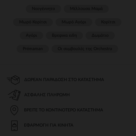
Νεογέννητο
Μέλλουσα Μαμά
Μωρό Κορίτσι
Μωρό Αγόρι
Κορίτσι
Αγόρι
Βρεφικα ειδη
Δωμάτιο
Prémaman
Οι συμβουλές της Orchestra​
ΔΩΡΕΆΝ ΠΑΡΆΔΟΣΗ ΣΤΟ ΚΑΤΆΣΤΗΜΑ
ΑΣΦΑΛΉΣ ΠΛΗΡΩΜΉ
ΒΡΕΊΤΕ ΤΟ ΚΟΝΤΙΝΌΤΕΡΟ ΚΑΤΆΣΤΗΜΑ
ΕΦΑΡΜΟΓΉ ΓΙΑ ΚΙΝΗΤΆ