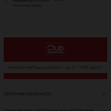
Παράδοση στο σπίτι
5 έως 14 εργ.ημέρες
strong strongΓίνομαι μέλος με < wg-1="">€30 /χρόνο*
ΠΕΡΙΓΡΑΦΉ ΠΡΟΪΌΝΤΟΣ
ΠΛΗΡΟΦΟΡΊΕΣ ΑΠΟΣΤΟΛΉΣ ΚΑΙ ΕΠΙΣΤΡΟΦΉΣ