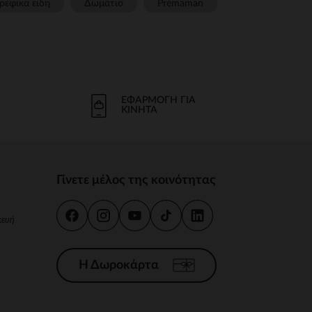
ρεφικα ειδη
Δωμάτιο
Prémaman
ΕΦΑΡΜΟΓΉ ΓΙΑ
ΚΙΝΗΤΆ
Γίνετε μέλος της κοινότητας
κευή
Η Δωροκάρτα