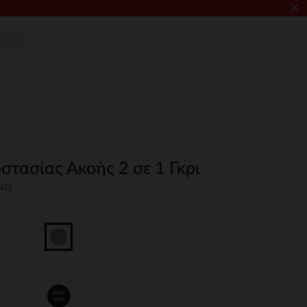
×
στασίας Ακοής 2 σε 1 Γκρι
UNQ
one
size