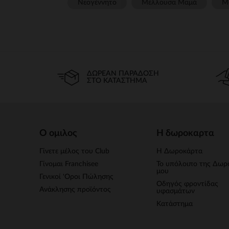
Νεογέννητο
Μέλλουσα Μαμά
Μ
ΔΩΡΕΆΝ ΠΑΡΆΔΟΣΗ
ΣΤΟ ΚΑΤΆΣΤΗΜΑ
Ο ομιλος
Η δωροκαρτα
Γίνετε μέλος του Club
Η Δωροκάρτα
Γίνομαι Franchisee
Το υπόλοιπο της Δωρ
μου
Γενικοί 'Οροι Πώλησης
Οδηγός φροντίδας
Ανάκλησης προϊόντος
υφασμάτων
Κατάστημα