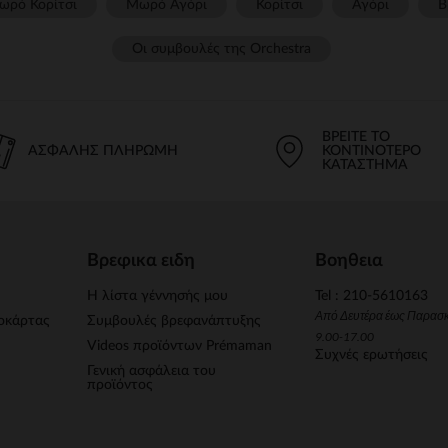
ωρό Κορίτσι
Μωρό Αγόρι
Κορίτσι
Αγόρι
Β
Οι συμβουλές της Orchestra​
ΒΡΕΊΤΕ ΤΟ
ΑΣΦΑΛΉΣ ΠΛΗΡΩΜΉ
ΚΟΝΤΙΝΌΤΕΡΟ
ΚΑΤΆΣΤΗΜΑ
Βρεφικα ειδη
Βοηθεια
Η λίστα γέννησής μου
Tel : 210-5610163
Από Δευτέρα έως Παρασ
οκάρτας
Συμβουλές βρεφανάπτυξης
9.00-17.00
Videos προϊόντων Prémaman
Συχνές ερωτήσεις
Γενική ασφάλεια του
προϊόντος