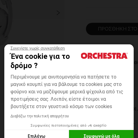
ΠΡΟΣΘΉΚΗ ΣΤΟ
Συνεχίστε χωρίς συγκατάθεση
Ένα cookie για το
ΆΜΕΣΗ ΔΙΑΘ
δρόμο ?
Περιμένουμε με ανυπομονησία να πατήσετε το
μαγικό κουμπί για να βάλουμε τα cookies μας στο
φούρνο και να μαζέψουμε μερικά ψίχουλα από τις
προτιμήσεις σας. Λοιπόν, είστε έτοιμοι να
βουτήξετε στον γευστικό κόσμο των cookies
ΔΙΑΘΈΣΙΜΟΙ ΤΡΌΠΟ
Διαβάζω την πολιτική απορρήτου
ΣΕ ΚΑΤΑΣΤΗΜΑ
Συμφωνίες πιστοποιημένες από
6 έως 14 εργ.ημέρες
Επιλέγω
Συμφωνώ με όλα