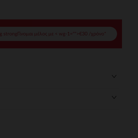
γές σας
ι να διαχειριστείτε τις ρυθμίσεις απορρήτου, εξασφαλίζοντας 
g strongΓίνομαι μέλος με < wg-1="">€30 /χρόνο*