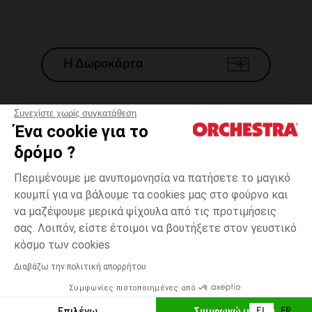
Η Δωροκάρτα
Συνεχίστε χωρίς συγκατάθεση
Ένα cookie για το
Γενικοί 'Οροι Πώλησης
δρόμο ?
Νομικοί Όροι
*Εμπορικες προσφορες
Περιμένουμε με ανυπομονησία να πατήσετε το μαγικό
κουμπί για να βάλουμε τα cookies μας στο φούρνο και
Προσωπικά δεδομένα
να μαζέψουμε μερικά ψίχουλα από τις προτιμήσεις
Διαχείρηση των cookies
σας. Λοιπόν, είστε έτοιμοι να βουτήξετε στον γευστικό
Προσβασιμότητα: μη συμμορφούμενη
3
Ροζ
Ροζ
μηνών
κόσμο των cookies
H Orchestra συμμετέχει στον κωδικά δεοντολογίας και στο σύστημα
μεσολάβησης της Γαλλικής Ομοσπονδίας Ηλεκτρονικού Εμπορίου.
Διαβάζω την πολιτική απορρήτου
Δυνατότητα πληρωμής με
Συμφωνίες πιστοποιημένες από
Ελλάδα
Λίστα 
ΕΠΙΛΟΓΗ ΜΕΓΕΘΟΥΣ
Επιλέγω
Συμφωνώ με όλα
EL
FR