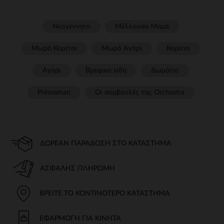
Νεογέννητο
Μέλλουσα Μαμά
Μωρό Κορίτσι
Μωρό Αγόρι
Κορίτσι
Αγόρι
Βρεφικα ειδη
Δωμάτιο
Prémaman
Οι συμβουλές της Orchestra​
ΔΩΡΕΆΝ ΠΑΡΆΔΟΣΗ ΣΤΟ ΚΑΤΆΣΤΗΜΑ
ΑΣΦΑΛΉΣ ΠΛΗΡΩΜΉ
ΒΡΕΊΤΕ ΤΟ ΚΟΝΤΙΝΌΤΕΡΟ ΚΑΤΆΣΤΗΜΑ
ΕΦΑΡΜΟΓΉ ΓΙΑ ΚΙΝΗΤΆ