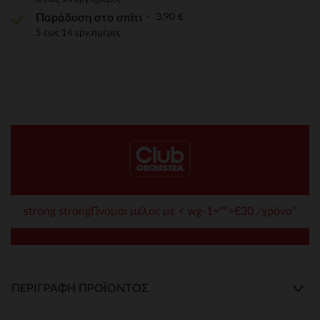
3,90 €
Παράδοση στο σπίτι
5 έως 14 εργ.ημέρες
strong strongΓίνομαι μέλος με < wg-1="">€30 /χρόνο*
ΠΕΡΙΓΡΑΦΉ ΠΡΟΪΌΝΤΟΣ