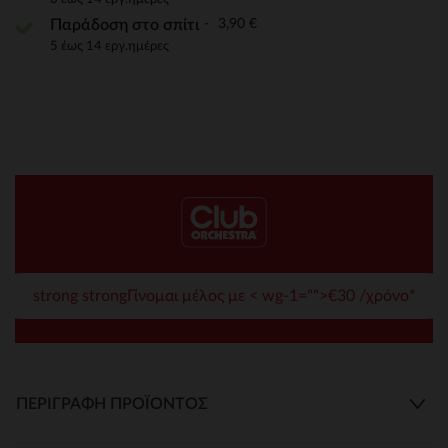
3,90 €
Παράδοση στο σπίτι
5 έως 14 εργ.ημέρες
strong strongΓίνομαι μέλος με < wg-1="">€30 /χρόνο*
ΠΕΡΙΓΡΑΦΉ ΠΡΟΪΌΝΤΟΣ