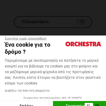
Η Δωροκάρτα
Συνεχίστε χωρίς συγκατάθεση
Ένα cookie για το
Γενικοί 'Οροι Πώλησης
δρόμο ?
Νομικοί Όροι
*Εμπορικες προσφορες
Περιμένουμε με ανυπομονησία να πατήσετε το μαγικό
κουμπί για να βάλουμε τα cookies μας στο φούρνο και
Προσωπικά δεδομένα
να μαζέψουμε μερικά ψίχουλα από τις προτιμήσεις
Διαχείρηση των cookies
σας. Λοιπόν, είστε έτοιμοι να βουτήξετε στον γευστικό
Προσβασιμότητα: μη συμμορφούμενη
3
Εκρού
Εκρού
μηνών
κόσμο των cookies
H Orchestra συμμετέχει στον κωδικά δεοντολογίας και στο σύστημα
μεσολάβησης της Γαλλικής Ομοσπονδίας Ηλεκτρονικού Εμπορίου.
Διαβάζω την πολιτική απορρήτου
Δυνατότητα πληρωμής με
Συμφωνίες πιστοποιημένες από
Ελλάδα
Λίστα 
ΠΡΟΣΘΉΚΗ ΣΤΟ ΚΑΛΆΘΙ
Επιλέγω
Συμφωνώ με όλα
EL
FR