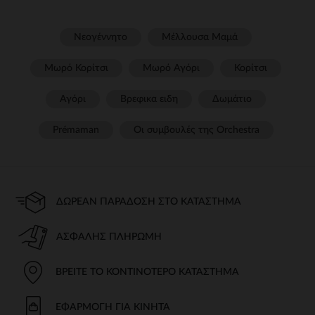
Νεογέννητο
Μέλλουσα Μαμά
Μωρό Κορίτσι
Μωρό Αγόρι
Κορίτσι
Αγόρι
Βρεφικα ειδη
Δωμάτιο
Prémaman
Οι συμβουλές της Orchestra​
ΔΩΡΕΆΝ ΠΑΡΆΔΟΣΗ ΣΤΟ ΚΑΤΆΣΤΗΜΑ
ΑΣΦΑΛΉΣ ΠΛΗΡΩΜΉ
ΒΡΕΊΤΕ ΤΟ ΚΟΝΤΙΝΌΤΕΡΟ ΚΑΤΆΣΤΗΜΑ
ΕΦΑΡΜΟΓΉ ΓΙΑ ΚΙΝΗΤΆ