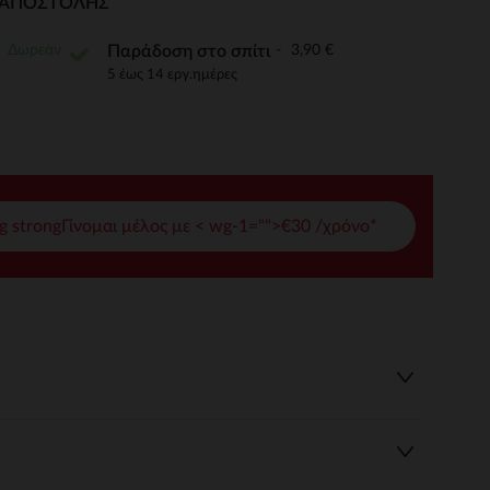
Ι ΑΠΟΣΤΟΛΉΣ
γές σας
Δωρεάν
3,90 €
Παράδοση στο σπίτι
ι να διαχειριστείτε τις ρυθμίσεις απορρήτου, εξασφαλίζοντας 
5 έως 14 εργ.ημέρες
g strongΓίνομαι μέλος με < wg-1="">€30 /χρόνο*