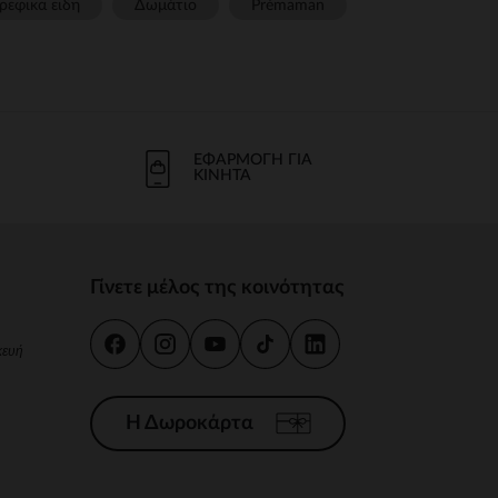
ρεφικα ειδη
Δωμάτιο
Prémaman
ΕΦΑΡΜΟΓΉ ΓΙΑ
ΚΙΝΗΤΆ
Γίνετε μέλος της κοινότητας
κευή
Η Δωροκάρτα