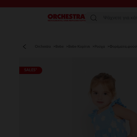
Μενού
Orchestra
Bebe
Bebe Κορίτσι
Ρούχα
Φορέματα,φούσ
SALES*