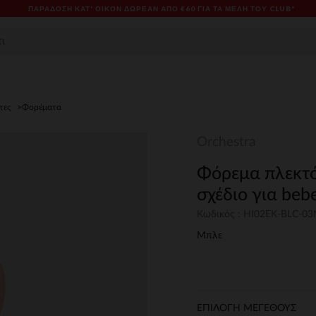
ΠΑΡΆΔΟΣΗ ΚΑΤ' ΟΊΚΟΝ ΔΩΡΕΑΝ ΑΠΌ €60 ΓΙΑ ΤΑ ΜΈΛΗ ΤΟΥ CLUB*
τες
Φορέματα
Orchestra
Φόρεμα πλεκτό
σχέδιο για beb
Κωδικός : HI02EK-BLC-0
Μπλε
ΕΠΙΛΟΓΗ ΜΕΓΕΘΟΥΣ