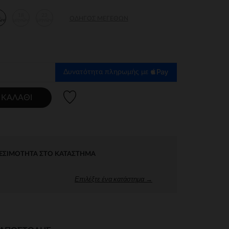
2
18
23
ΟΔΗΓΌΣ ΜΕΓΕΘΏΝ
ών
μηνών
μηνών
Δυνατότητα πληρωμής με
Λίστα προτιμήσεων
 ΚΑΛΆΘΙ
ΕΣΙΜΌΤΗΤΑ ΣΤΟ ΚΑΤΆΣΤΗΜΑ
Επιλέξτε ένα κατάστημα →