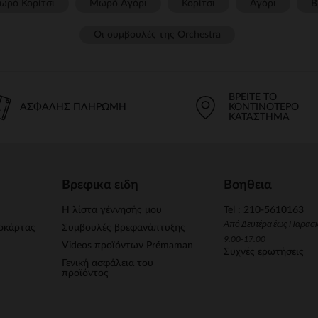
ωρό Κορίτσι
Μωρό Αγόρι
Κορίτσι
Αγόρι
Β
Οι συμβουλές της Orchestra​
ΒΡΕΊΤΕ ΤΟ
ΑΣΦΑΛΉΣ ΠΛΗΡΩΜΉ
ΚΟΝΤΙΝΌΤΕΡΟ
ΚΑΤΆΣΤΗΜΑ
Βρεφικα ειδη
Βοηθεια
Η λίστα γέννησής μου
Tel : 210-5610163
Από Δευτέρα έως Παρασ
οκάρτας
Συμβουλές βρεφανάπτυξης
9.00-17.00
Videos προϊόντων Prémaman
Συχνές ερωτήσεις
Γενική ασφάλεια του
προϊόντος