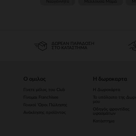
Νεογέννητο
Μέλλουσα Μαμά
Μ
ΔΩΡΕΆΝ ΠΑΡΆΔΟΣΗ
ΣΤΟ ΚΑΤΆΣΤΗΜΑ
Ο ομιλος
Η δωροκαρτα
Γίνετε μέλος του Club
Η Δωροκάρτα
Γίνομαι Franchisee
Το υπόλοιπο της Δωρ
μου
Γενικοί 'Οροι Πώλησης
Οδηγός φροντίδας
Ανάκλησης προϊόντος
υφασμάτων
Κατάστημα