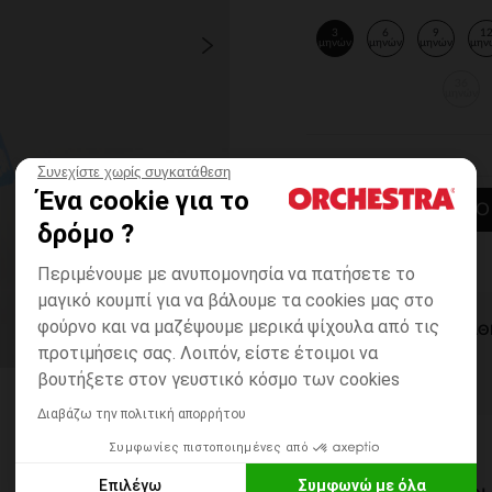
3
6
9
1
μηνών
μηνών
μηνών
μην
36
μηνών
Συνεχίστε χωρίς συγκατάθεση
Ένα cookie για το
ΠΡΟΣΘΉΚΗ ΣΤΟ
δρόμο ?
Περιμένουμε με ανυπομονησία να πατήσετε το
μαγικό κουμπί για να βάλουμε τα cookies μας στο
φούρνο και να μαζέψουμε μερικά ψίχουλα από τις
ΆΜΕΣΗ ΔΙΑΘ
προτιμήσεις σας. Λοιπόν, είστε έτοιμοι να
βουτήξετε στον γευστικό κόσμο των cookies
Διαβάζω την πολιτική απορρήτου
Συμφωνίες πιστοποιημένες από
Επιλέγω
Συμφωνώ με όλα