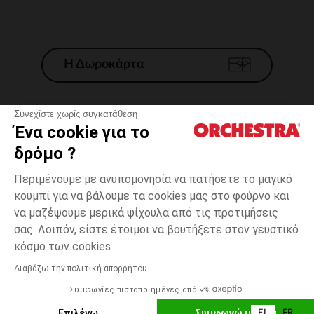
Η Δωροκάρτα
Συνεχίστε χωρίς συγκατάθεση
Ένα cookie για το
Γενικοί 'Οροι Πώλησης
δρόμο ?
Νομικοί Όροι
*Εμπορικες προσφορες
Περιμένουμε με ανυπομονησία να πατήσετε το μαγικό
κουμπί για να βάλουμε τα cookies μας στο φούρνο και
Προσωπικά δεδομένα
να μαζέψουμε μερικά ψίχουλα από τις προτιμήσεις
Διαχείρηση των cookies
σας. Λοιπόν, είστε έτοιμοι να βουτήξετε στον γευστικό
Προσβασιμότητα: μη συμμορφούμενη
6
Πράσινο
Πράσινο
μηνών
κόσμο των cookies
H Orchestra συμμετέχει στον κωδικά δεοντολογίας και στο σύστημα
μεσολάβησης της Γαλλικής Ομοσπονδίας Ηλεκτρονικού Εμπορίου.
Διαβάζω την πολιτική απορρήτου
Δυνατότητα πληρωμής με
Συμφωνίες πιστοποιημένες από
Ελλάδα
Λίστα 
ΠΡΟΣΘΉΚΗ ΣΤΟ ΚΑΛΆΘΙ
Επιλέγω
Συμφωνώ με όλα
EL
FR