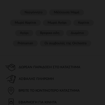
Νεογέννητο
Μέλλουσα Μαμά
Μωρό Κορίτσι
Μωρό Αγόρι
Κορίτσι
Αγόρι
Βρεφικα ειδη
Δωμάτιο
Prémaman
Οι συμβουλές της Orchestra​
ΔΩΡΕΆΝ ΠΑΡΆΔΟΣΗ ΣΤΟ ΚΑΤΆΣΤΗΜΑ
ΑΣΦΑΛΉΣ ΠΛΗΡΩΜΉ
ΒΡΕΊΤΕ ΤΟ ΚΟΝΤΙΝΌΤΕΡΟ ΚΑΤΆΣΤΗΜΑ
ΕΦΑΡΜΟΓΉ ΓΙΑ ΚΙΝΗΤΆ