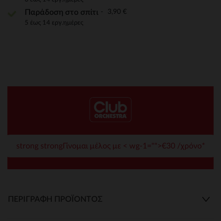
3,90 €
Παράδοση στο σπίτι
5 έως 14 εργ.ημέρες
strong strongΓίνομαι μέλος με < wg-1="">€30 /χρόνο*
ΠΕΡΙΓΡΑΦΉ ΠΡΟΪΌΝΤΟΣ