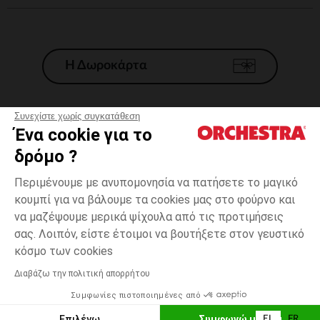
Η Δωροκάρτα
Συνεχίστε χωρίς συγκατάθεση
Ένα cookie για το
Γενικοί 'Οροι Πώλησης
δρόμο ?
Νομικοί Όροι
*Εμπορικες προσφορες
Περιμένουμε με ανυπομονησία να πατήσετε το μαγικό
κουμπί για να βάλουμε τα cookies μας στο φούρνο και
Προσωπικά δεδομένα
να μαζέψουμε μερικά ψίχουλα από τις προτιμήσεις
Διαχείρηση των cookies
σας. Λοιπόν, είστε έτοιμοι να βουτήξετε στον γευστικό
Προσβασιμότητα: μη συμμορφούμενη
3
Εκρού
Εκρού
μηνών
κόσμο των cookies
H Orchestra συμμετέχει στον κωδικά δεοντολογίας και στο σύστημα
μεσολάβησης της Γαλλικής Ομοσπονδίας Ηλεκτρονικού Εμπορίου.
Διαβάζω την πολιτική απορρήτου
Δυνατότητα πληρωμής με
Συμφωνίες πιστοποιημένες από
Ελλάδα
Λίστα 
ΠΡΟΣΘΉΚΗ ΣΤΟ ΚΑΛΆΘΙ
Επιλέγω
Συμφωνώ με όλα
EL
FR