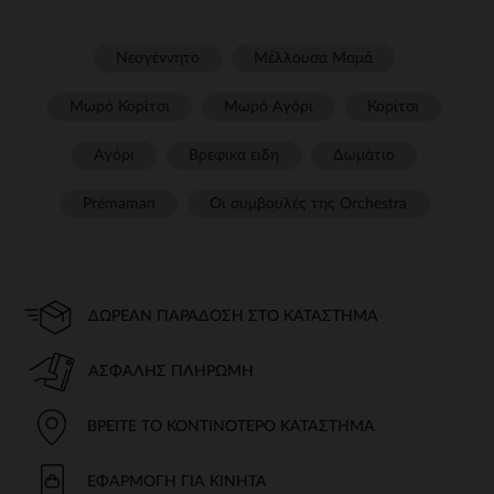
Νεογέννητο
Μέλλουσα Μαμά
Μωρό Κορίτσι
Μωρό Αγόρι
Κορίτσι
Αγόρι
Βρεφικα ειδη
Δωμάτιο
Prémaman
Οι συμβουλές της Orchestra​
ΔΩΡΕΆΝ ΠΑΡΆΔΟΣΗ ΣΤΟ ΚΑΤΆΣΤΗΜΑ
ΑΣΦΑΛΉΣ ΠΛΗΡΩΜΉ
ΒΡΕΊΤΕ ΤΟ ΚΟΝΤΙΝΌΤΕΡΟ ΚΑΤΆΣΤΗΜΑ
ΕΦΑΡΜΟΓΉ ΓΙΑ ΚΙΝΗΤΆ