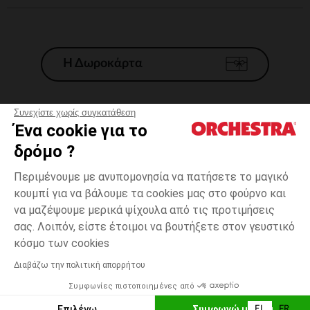
Η Δωροκάρτα
Συνεχίστε χωρίς συγκατάθεση
Ένα cookie για το
Γενικοί 'Οροι Πώλησης
δρόμο ?
Νομικοί Όροι
*Εμπορικες προσφορες
Περιμένουμε με ανυπομονησία να πατήσετε το μαγικό
κουμπί για να βάλουμε τα cookies μας στο φούρνο και
Προσωπικά δεδομένα
να μαζέψουμε μερικά ψίχουλα από τις προτιμήσεις
Διαχείρηση των cookies
σας. Λοιπόν, είστε έτοιμοι να βουτήξετε στον γευστικό
Προσβασιμότητα: μη συμμορφούμενη
3
Εκρού
Εκρού
μηνών
κόσμο των cookies
H Orchestra συμμετέχει στον κωδικά δεοντολογίας και στο σύστημα
μεσολάβησης της Γαλλικής Ομοσπονδίας Ηλεκτρονικού Εμπορίου.
Διαβάζω την πολιτική απορρήτου
Δυνατότητα πληρωμής με
Συμφωνίες πιστοποιημένες από
Ελλάδα
Λίστα 
ΕΠΙΛΟΓΗ ΜΕΓΕΘΟΥΣ
Επιλέγω
Συμφωνώ με όλα
EL
FR