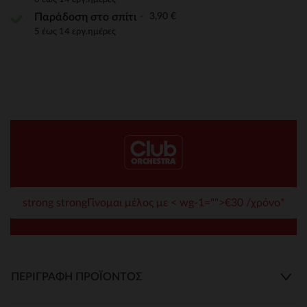
3,90 €
Παράδοση στο σπίτι
5 έως 14 εργ.ημέρες
strong strongΓίνομαι μέλος με < wg-1="">€30 /χρόνο*
ΠΕΡΙΓΡΑΦΉ ΠΡΟΪΌΝΤΟΣ