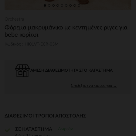
Orchestra
Φόρεμα μακρυμάνικο με κεντημένες ρίγες για
bebe κορίτσι
Κωδικός : HI01VT-ECR-03M
ΆΜΕΣΗ ΔΙΑΘΕΣΙΜΌΤΗΤΑ ΣΤΟ ΚΑΤΆΣΤΗΜΑ
Επιλέξτε ένα κατάστημα →
ΔΙΑΘΈΣΙΜΟΙ ΤΡΌΠΟΙ ΑΠΟΣΤΟΛΉΣ
Δωρεάν
ΣΕ ΚΑΤΑΣΤΗΜΑ
6 έως 14 εργ.ημέρες