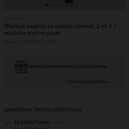
Orchestra
Φόρεμα γιορτής με μακριά μανίκια, 2 σε 1 +
κορδέλα κορίτσι μωρό
Κωδικός : HI02P8-BLF-09M
ΆΜΕΣΗ ΔΙΑΘΕΣΙΜΌΤΗΤΑ ΣΤΟ ΚΑΤΆΣΤΗΜΑ
Επιλέξτε ένα κατάστημα →
ΔΙΑΘΈΣΙΜΟΙ ΤΡΌΠΟΙ ΑΠΟΣΤΟΛΉΣ
Δωρεάν
ΣΕ ΚΑΤΑΣΤΗΜΑ
6 έως 14 εργ.ημέρες