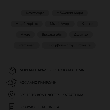
Νεογέννητο
Μέλλουσα Μαμά
Μωρό Κορίτσι
Μωρό Αγόρι
Κορίτσι
Αγόρι
Βρεφικα ειδη
Δωμάτιο
Prémaman
Οι συμβουλές της Orchestra​
ΔΩΡΕΆΝ ΠΑΡΆΔΟΣΗ ΣΤΟ ΚΑΤΆΣΤΗΜΑ
ΑΣΦΑΛΉΣ ΠΛΗΡΩΜΉ
ΒΡΕΊΤΕ ΤΟ ΚΟΝΤΙΝΌΤΕΡΟ ΚΑΤΆΣΤΗΜΑ
ΕΦΑΡΜΟΓΉ ΓΙΑ ΚΙΝΗΤΆ