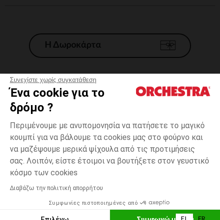
Η Δωροκάρτα
Συνεχίστε χωρίς συγκατάθεση
Ένα cookie για το
Γενικοί 'Οροι Πώλησης
δρόμο ?
Νομικοί Όροι
*Εμπορικες προσφορες
Περιμένουμε με ανυπομονησία να πατήσετε το μαγικό
κουμπί για να βάλουμε τα cookies μας στο φούρνο και
Προσωπικά δεδομένα
να μαζέψουμε μερικά ψίχουλα από τις προτιμήσεις
Διαχείρηση των cookies
σας. Λοιπόν, είστε έτοιμοι να βουτήξετε στον γευστικό
Προσβασιμότητα: μη συμμορφούμενη
9
Μπλε
Μπλε
μηνών
κόσμο των cookies
H Orchestra συμμετέχει στον κωδικά δεοντολογίας και στο σύστημα
μεσολάβησης της Γαλλικής Ομοσπονδίας Ηλεκτρονικού Εμπορίου.
Διαβάζω την πολιτική απορρήτου
Δυνατότητα πληρωμής με
Συμφωνίες πιστοποιημένες από
Ελλάδα
Λίστα 
ΠΡΟΣΘΉΚΗ ΣΤΟ ΚΑΛΆΘΙ
Επιλέγω
Συμφωνώ με όλα
EL
FR