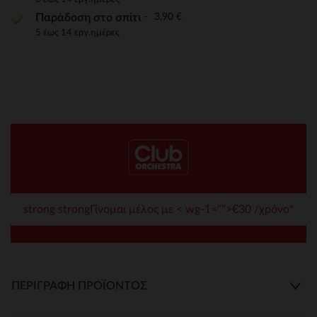
3,90 €
Παράδοση στο σπίτι
5 έως 14 εργ.ημέρες
strong strongΓίνομαι μέλος με < wg-1="">€30 /χρόνο*
ΠΕΡΙΓΡΑΦΉ ΠΡΟΪΌΝΤΟΣ